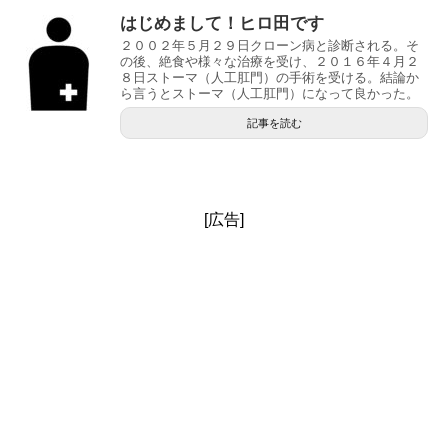
はじめまして！ヒロ田です
２００２年５月２９日クローン病と診断される。そ
の後、絶食や様々な治療を受け、２０１６年４月２
８日ストーマ（人工肛門）の手術を受ける。結論か
ら言うとストーマ（人工肛門）になって良かった。
記事を読む
[広告]