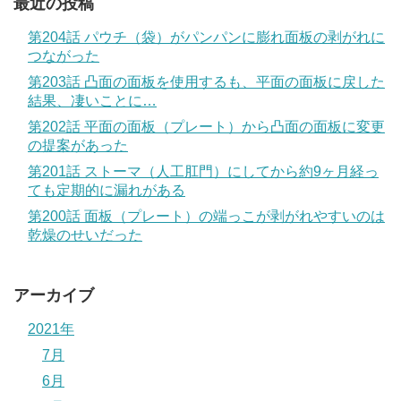
最近の投稿
第204話 パウチ（袋）がパンパンに膨れ面板の剥がれに
つながった
第203話 凸面の面板を使用するも、平面の面板に戻した
結果、凄いことに…
第202話 平面の面板（プレート）から凸面の面板に変更
の提案があった
第201話 ストーマ（人工肛門）にしてから約9ヶ月経っ
ても定期的に漏れがある
第200話 面板（プレート）の端っこが剥がれやすいのは
乾燥のせいだった
アーカイブ
2021年
7月
6月