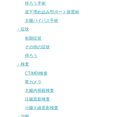
痔ろう手術
皮下埋め込み型ポート留置術
大腸バイパス手術
・症状
初期症状
その他の症状
痔ろう
・検査
CT/MRI検査
胃カメラ
大腸内視鏡検査
注腸造影検査
小腸Ｘ線造影検査
・治療