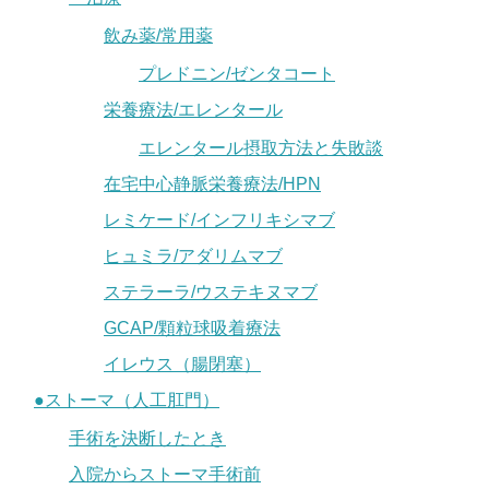
飲み薬/常用薬
プレドニン/ゼンタコート
栄養療法/エレンタール
エレンタール摂取方法と失敗談
在宅中心静脈栄養療法/HPN
レミケード/インフリキシマブ
ヒュミラ/アダリムマブ
ステラーラ/ウステキヌマブ
GCAP/顆粒球吸着療法
イレウス（腸閉塞）
●ストーマ（人工肛門）
手術を決断したとき
入院からストーマ手術前