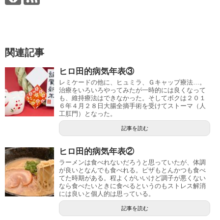
関連記事
ヒロ田的病気年表③
レミケードの他に、ヒュミラ、Ｇキャップ療法…。
治療をいろいろやってみたが一時的には良くなって
も、維持療法はできなかった。そしてボクは２０１
６年４月２８日大腸全摘手術を受けてストーマ（人
工肛門）となった。
記事を読む
ヒロ田的病気年表②
ラーメンは食べれないだろうと思っていたが、体調
が良いとなんでも食べれる。ピザもとんかつも食べ
てた時期がある。程よくがいいけど調子が悪くない
なら食べたいときに食べるというのもストレス解消
には良いと個人的は思っている。
記事を読む