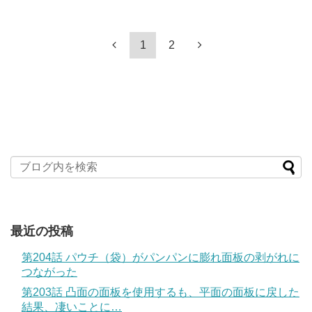
1
2
最近の投稿
第204話 パウチ（袋）がパンパンに膨れ面板の剥がれに
つながった
第203話 凸面の面板を使用するも、平面の面板に戻した
結果、凄いことに…