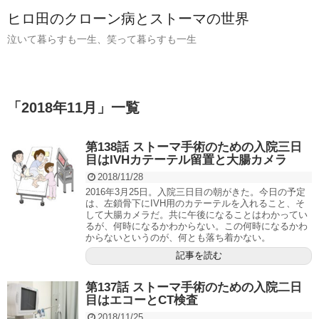
ヒロ田のクローン病とストーマの世界
泣いて暮らすも一生、笑って暮らすも一生
「
2018年11月
」
一覧
第138話 ストーマ手術のための入院三日
目はIVHカテーテル留置と大腸カメラ
2018/11/28
2016年3月25日。入院三日目の朝がきた。今日の予定
は、左鎖骨下にIVH用のカテーテルを入れること、そ
して大腸カメラだ。共に午後になることはわかってい
るが、何時になるかわからない。この何時になるかわ
からないというのが、何とも落ち着かない。
記事を読む
第137話 ストーマ手術のための入院二日
目はエコーとCT検査
2018/11/25