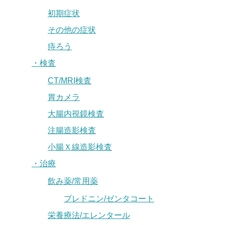
初期症状
その他の症状
痔ろう
・検査
CT/MRI検査
胃カメラ
大腸内視鏡検査
注腸造影検査
小腸Ｘ線造影検査
・治療
飲み薬/常用薬
プレドニン/ゼンタコート
栄養療法/エレンタール