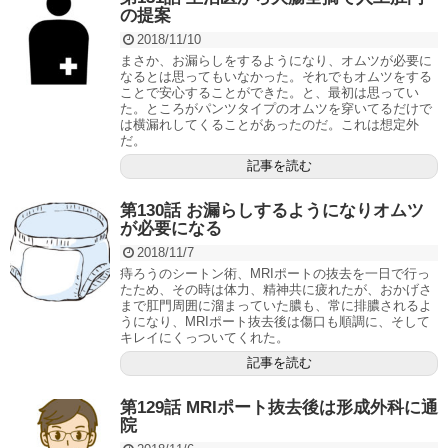
の提案
2018/11/10
まさか、お漏らしをするようになり、オムツが必要に
なるとは思ってもいなかった。それでもオムツをする
ことで安心することができた。と、最初は思ってい
た。ところがパンツタイプのオムツを穿いてるだけで
は横漏れしてくることがあったのだ。これは想定外
だ。
記事を読む
第130話 お漏らしするようになりオムツ
が必要になる
2018/11/7
痔ろうのシートン術、MRIポートの抜去を一日で行っ
たため、その時は体力、精神共に疲れたが、おかげさ
まで肛門周囲に溜まっていた膿も、常に排膿されるよ
うになり、MRIポート抜去後は傷口も順調に、そして
キレイにくっついてくれた。
記事を読む
第129話 MRIポート抜去後は形成外科に通
院