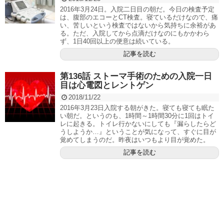
2016年3月24日。入院二日目の朝だ。今日の検査予定
は、腹部のエコーとCT検査。寝ているだけなので、痛
い、苦しいという検査ではないから気持ちに余裕があ
る。ただ、入院してから点滴だけなのにもかかわら
ず、1日40回以上の便意は続いている。
記事を読む
第136話 ストーマ手術のための入院一日
目は心電図とレントゲン
2018/11/22
2016年3月23日入院する朝がきた。寝ても寝ても眠た
い朝だ。というのも、1時間～1時間30分に1回はトイ
レに起きる。トイレ行かないにしても『漏らしたらど
うしようか…』ということが気になって、すぐに目が
覚めてしまうのだ。昨夜はいつもより目が覚めた。
記事を読む