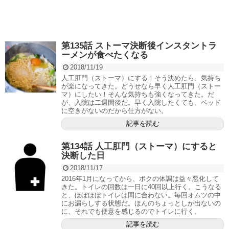
第135話 ストーマ決断後インスタントラ
ーメンが食べたくなる
2018/11/19
人工肛門（ストーマ）にする！そう決めたら、気持ち
が楽になってきた。どうせなら早く人工肛門（ストー
マ）にしたい！そんな気持ちも強くなってきた。だ
が、入院は二週間後だ。早く入院したくても、ベッド
に空きがないのだから仕方がない。
記事を読む
第134話 人工肛門（ストーマ）にすると
決断した日
2018/11/17
2016年1月になってから、ボクの体調は益々悪化して
きた。トイレの回数は一日に40回以上行く。こうなる
と、ほぼほぼトイレは間に合わない。毎回オムツの中
にお漏らしする状態だ。ほんのちょっとしか出ないの
に、それでも便意を感じるのでトイレに行く。
記事を読む