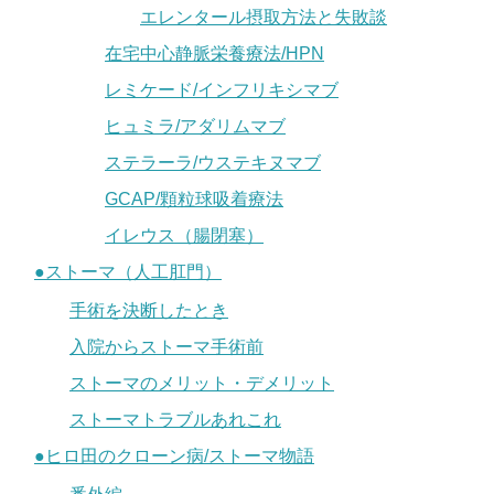
エレンタール摂取方法と失敗談
在宅中心静脈栄養療法/HPN
レミケード/インフリキシマブ
ヒュミラ/アダリムマブ
ステラーラ/ウステキヌマブ
GCAP/顆粒球吸着療法
イレウス（腸閉塞）
●ストーマ（人工肛門）
手術を決断したとき
入院からストーマ手術前
ストーマのメリット・デメリット
ストーマトラブルあれこれ
●ヒロ田のクローン病/ストーマ物語