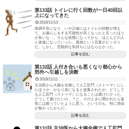
第133話 トイレに行く回数が一日40回以
上になってきた
2018/11/13
体調不良になり、いや正確にはトイレの回数が増え
て、お漏らしをする可能性が高くなったと言ったほう
が良いな…。そんな状態になってから、ほとんどの人
と疎遠になっていった。孤独という言葉がピッタリ
だ。しかし、悲観的な気持ちにはならなかった。
記事を読む
第132話 人付き合いも悪くなり都心から
郊外へ引越しを決断
2018/11/11
主治医から大腸を全摘して人工肛門（ストーマ）にし
たほうが、かなり楽になると提案されたが、どうして
も人工肛門（ストーマ）になることは避けたかった。
どうして避けたいの…？と、そのときに聞かれたら返
答には困っていたように思う。というのも、特に理由
が無かったからだ。
記事を読む
第131話 主治医から大腸全摘で人工肛門