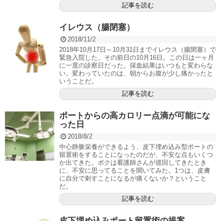
記事を読む
イレウス（腸閉塞）
2018/11/2
2018年10月17日～10月31日までイレウス（腸閉塞）で
緊急入院した。その前日の10月16日。この日は一ヶ月
に一度の診察日だった。採血結果はいつもと変わらな
い。変わっていたのは、朝からお腹が少し痛かったと
いうことだ。
記事を読む
ポートからの高カロリー点滴が可能にな
った日
2018/8/2
中心静脈栄養ができるよう、皮下埋め込み型ポートの
留置術をすることになったのだが、不安な点もいくつ
か出てきた。ボクは看護師さんが巡回してきたとき
に、不安に思ってることを聞いてみた。1つは、皮膚
に自分で刺すことになるが痛くないか？ということ
だ。
記事を読む
皮下埋め込みポート留置術の提案