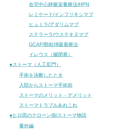
在宅中心静脈栄養療法/HPN
レミケード/インフリキシマブ
ヒュミラ/アダリムマブ
ステラーラ/ウステキヌマブ
GCAP/顆粒球吸着療法
イレウス（腸閉塞）
●ストーマ（人工肛門）
手術を決断したとき
入院からストーマ手術前
ストーマのメリット・デメリット
ストーマトラブルあれこれ
●ヒロ田のクローン病/ストーマ物語
番外編