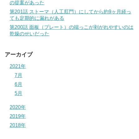
の提案があった
第201話 ストーマ（人工肛門）にしてから約9ヶ月経っ
ても定期的に漏れがある
第200話 面板（プレート）の端っこが剥がれやすいのは
乾燥のせいだった
アーカイブ
2021年
7月
6月
5月
2020年
2019年
2018年