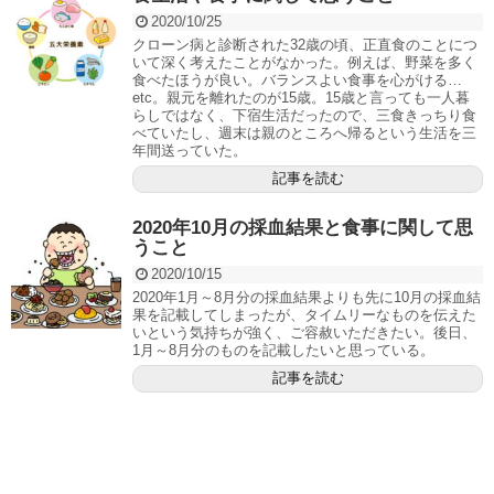
2020/10/25
クローン病と診断された32歳の頃、正直食のことにつ
いて深く考えたことがなかった。例えば、野菜を多く
食べたほうが良い。バランスよい食事を心がける…
etc。親元を離れたのが15歳。15歳と言っても一人暮
らしではなく、下宿生活だったので、三食きっちり食
べていたし、週末は親のところへ帰るという生活を三
年間送っていた。
記事を読む
2020年10月の採血結果と食事に関して思
うこと
2020/10/15
2020年1月～8月分の採血結果よりも先に10月の採血結
果を記載してしまったが、タイムリーなものを伝えた
いという気持ちが強く、ご容赦いただきたい。後日、
1月～8月分のものを記載したいと思っている。
記事を読む