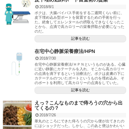
2018/8/1
ボクは、大腸バイパス手術をする二週間くらい前に、
皮下埋め込み型ポートを留置するための手術を行っ
た。絶食してエレンタールの摂取もできなくなったこ
とから、点滴で高カロリーの栄養摂取が必要になった
のだ。
記事を読む
在宅中心静脈栄養療法/HPN
2018/7/30
在宅中心静脈栄養療法/ＨＰＮというものがある。心臓
に近い静脈にカテーテルを入れ、そこから高カロリー
の点滴を滴下するという治療法だ。ボクは皮膚の下に
カテーテルのついたポートというものを埋め込み、そ
のポートを利用して高カロリーの点滴をしていた。
記事を読む
えっ？こんなものまで痔ろうの穴から出
てくるの？
2018/7/26
睾丸のところにできた痔ろうの穴から便が出てきたの
にはショックだった。しかし、このあと便はかわいい