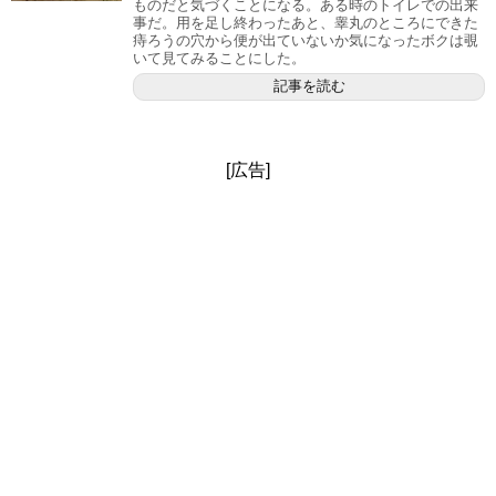
ものだと気づくことになる。ある時のトイレでの出来
事だ。用を足し終わったあと、睾丸のところにできた
痔ろうの穴から便が出ていないか気になったボクは覗
いて見てみることにした。
記事を読む
[広告]