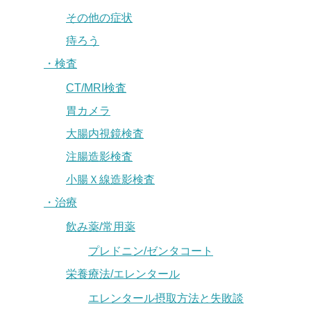
その他の症状
痔ろう
・検査
CT/MRI検査
胃カメラ
大腸内視鏡検査
注腸造影検査
小腸Ｘ線造影検査
・治療
飲み薬/常用薬
プレドニン/ゼンタコート
栄養療法/エレンタール
エレンタール摂取方法と失敗談