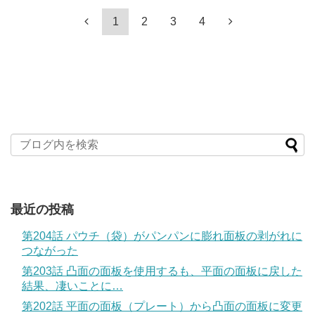
1
2
3
4
最近の投稿
第204話 パウチ（袋）がパンパンに膨れ面板の剥がれに
つながった
第203話 凸面の面板を使用するも、平面の面板に戻した
結果、凄いことに…
第202話 平面の面板（プレート）から凸面の面板に変更