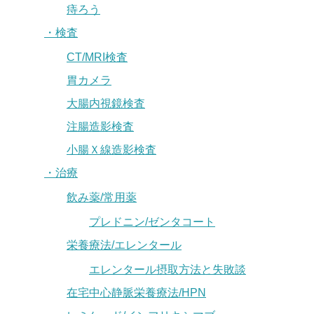
痔ろう
・検査
CT/MRI検査
胃カメラ
大腸内視鏡検査
注腸造影検査
小腸Ｘ線造影検査
・治療
飲み薬/常用薬
プレドニン/ゼンタコート
栄養療法/エレンタール
エレンタール摂取方法と失敗談
在宅中心静脈栄養療法/HPN