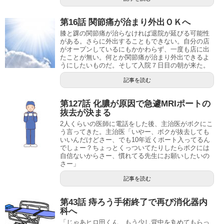
第16話 関節痛が治まり外出ＯＫへ
膝と踝の関節痛が治らなければ退院が延びる可能性
がある。さらに外出することもできない。自分の店
がオープンしているにもかかわらず、一度も店に出
たことが無い。何とか関節痛が治まり外出できるよ
うにしたいものだ。そして入院７日目の朝が来た。
記事を読む
第127話 化膿が原因で急遽MRIポートの
抜去が決まる
2人くらいの医師に電話をした後、主治医がボクにこ
う言ってきた。主治医「いやー、ボクが抜去しても
いいんだけどさー、でも10年近くポート入ってるん
でしょー？ちょっとくっついてたりしたらボクには
自信ないからさー、慣れてる先生にお願いしたいの
さー」
記事を読む
第43話 痔ろう手術終了で再び消化器内
科へ
「じゃあヒロ田くん、もう少し背中を丸めてもらっ