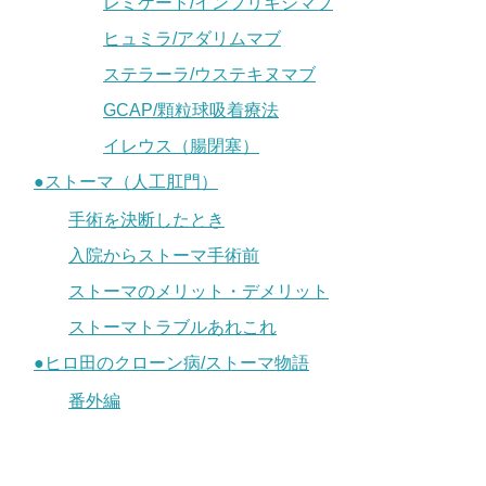
レミケード/インフリキシマブ
ヒュミラ/アダリムマブ
ステラーラ/ウステキヌマブ
GCAP/顆粒球吸着療法
イレウス（腸閉塞）
●ストーマ（人工肛門）
手術を決断したとき
入院からストーマ手術前
ストーマのメリット・デメリット
ストーマトラブルあれこれ
●ヒロ田のクローン病/ストーマ物語
番外編