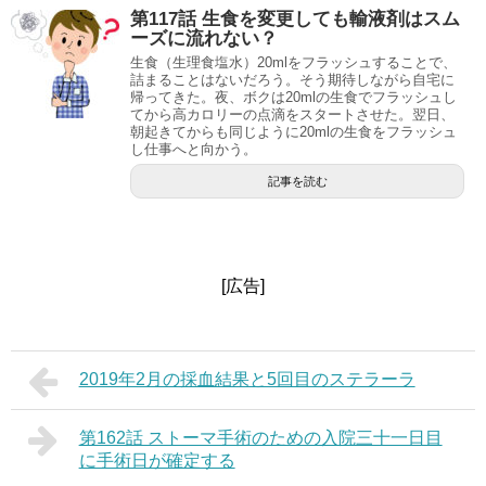
第117話 生食を変更しても輸液剤はスム
ーズに流れない？
生食（生理食塩水）20mlをフラッシュすることで、
詰まることはないだろう。そう期待しながら自宅に
帰ってきた。夜、ボクは20mlの生食でフラッシュし
てから高カロリーの点滴をスタートさせた。翌日、
朝起きてからも同じように20mlの生食をフラッシュ
し仕事へと向かう。
記事を読む
[広告]
2019年2月の採血結果と5回目のステラーラ
第162話 ストーマ手術のための入院三十一日目
に手術日が確定する