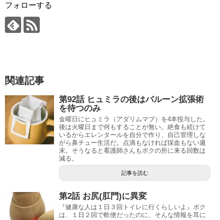
フォローする
関連記事
第92話 ヒュミラの後はバルーン拡張術
を待つのみ
金曜日にヒュミラ（アダリムマブ）を4本投与した。
後は火曜日まで何もすることが無い。絶食も続けて
いるからエレンタールを自分で作り、自己管理しな
がら鼻チュー生活だ。点滴もなければ採血もない週
末。そうなると看護師さんもボクの所に来る回数は
減る。
記事を読む
第2話 お尻(肛門)に異変
『健康な人は１日３回トイレに行くらしいよ』ボク
は、１日２回で軟便だったのに、そんな情報を耳に