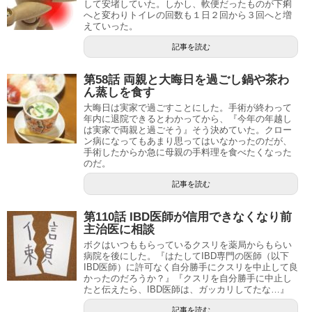
して安堵していた。しかし、軟便だったものが下痢
へと変わりトイレの回数も１日２回から３回へと増
えていった。
記事を読む
第58話 両親と大晦日を過ごし鍋や茶わ
ん蒸しを食す
大晦日は実家で過ごすことにした。手術が終わって
年内に退院できるとわかってから、『今年の年越し
は実家で両親と過ごそう』そう決めていた。クロー
ン病になってもあまり思ってはいなかったのだが、
手術したからか急に母親の手料理を食べたくなった
のだ。
記事を読む
第110話 IBD医師が信用できなくなり前
主治医に相談
ボクはいつももらっているクスリを薬局からもらい
病院を後にした。『はたしてIBD専門の医師（以下
IBD医師）に許可なく自分勝手にクスリを中止して良
かったのだろうか？』『クスリを自分勝手に中止し
たと伝えたら、IBD医師は、ガッカリしてたな…』
記事を読む