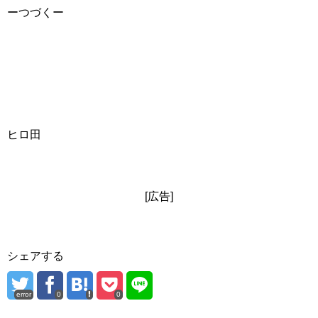
ーつづくー
ヒロ田
[広告]
シェアする
error
0
0