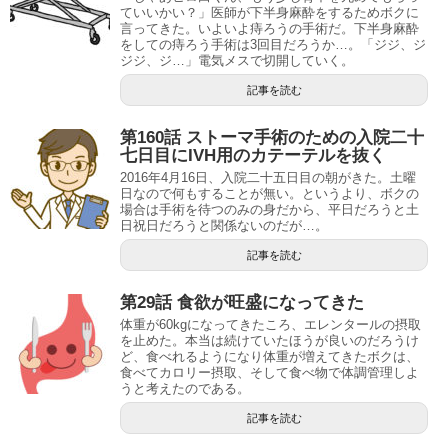
ていいかい？」医師が下半身麻酔をするためボクに
言ってきた。いよいよ痔ろうの手術だ。下半身麻酔
をしての痔ろう手術は3回目だろうか…。「ジジ、ジ
ジジ、ジ…」電気メスで切開していく。
記事を読む
第160話 ストーマ手術のための入院二十
七日目にIVH用のカテーテルを抜く
2016年4月16日、入院二十五日目の朝がきた。土曜
日なので何もすることが無い。というより、ボクの
場合は手術を待つのみの身だから、平日だろうと土
日祝日だろうと関係ないのだが…。
記事を読む
第29話 食欲が旺盛になってきた
体重が60kgになってきたころ、エレンタールの摂取
を止めた。本当は続けていたほうが良いのだろうけ
ど、食べれるようになり体重が増えてきたボクは、
食べてカロリー摂取、そして食べ物で体調管理しよ
うと考えたのである。
記事を読む