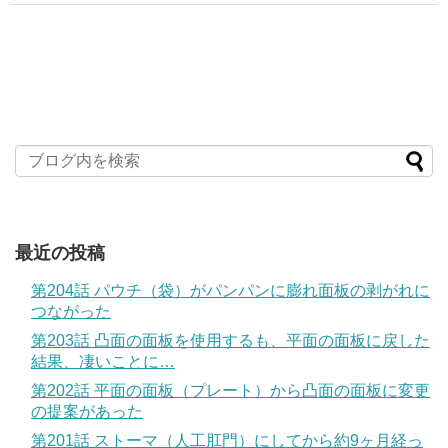
最近の投稿
第204話 パウチ（袋）がパンパンに膨れ面板の剥がれに
つながった
第203話 凸面の面板を使用するも、平面の面板に戻した
結果、凄いことに…
第202話 平面の面板（プレート）から凸面の面板に変更
の提案があった
第201話 ストーマ（人工肛門）にしてから約9ヶ月経っ