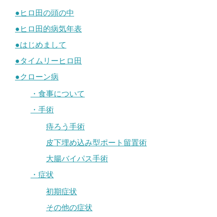
●ヒロ田の頭の中
●ヒロ田的病気年表
●はじめまして
●タイムリーヒロ田
●クローン病
・食事について
・手術
痔ろう手術
皮下埋め込み型ポート留置術
大腸バイパス手術
・症状
初期症状
その他の症状