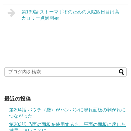
第139話 ストーマ手術のための入院四日目は高
カロリー点滴開始
最近の投稿
第204話 パウチ（袋）がパンパンに膨れ面板の剥がれに
つながった
第203話 凸面の面板を使用するも、平面の面板に戻した
結果、凄いことに…