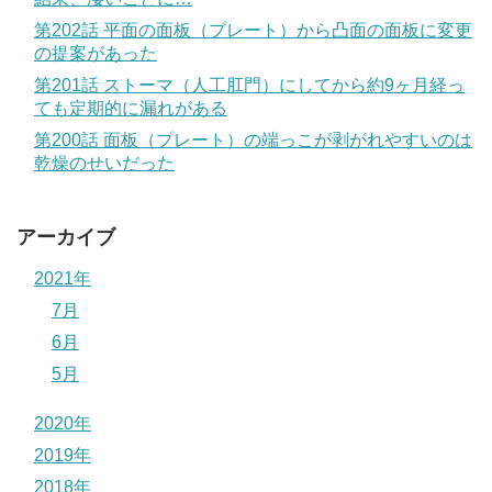
第202話 平面の面板（プレート）から凸面の面板に変更
の提案があった
第201話 ストーマ（人工肛門）にしてから約9ヶ月経っ
ても定期的に漏れがある
第200話 面板（プレート）の端っこが剥がれやすいのは
乾燥のせいだった
アーカイブ
2021年
7月
6月
5月
2020年
2019年
2018年