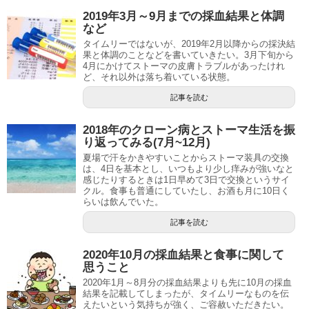
2019年3月～9月までの採血結果と体調
など
タイムリーではないが、2019年2月以降からの採決結
果と体調のことなどを書いていきたい。3月下旬から
4月にかけてストーマの皮膚トラブルがあったけれ
ど、それ以外は落ち着いている状態。
記事を読む
2018年のクローン病とストーマ生活を振
り返ってみる(7月~12月)
夏場で汗をかきやすいことからストーマ装具の交換
は、4日を基本とし、いつもより少し痒みが強いなと
感じたりするときは1日早めて3日で交換というサイ
クル。食事も普通にしていたし、お酒も月に10日く
らいは飲んでいた。
記事を読む
2020年10月の採血結果と食事に関して
思うこと
2020年1月～8月分の採血結果よりも先に10月の採血
結果を記載してしまったが、タイムリーなものを伝
えたいという気持ちが強く、ご容赦いただきたい。