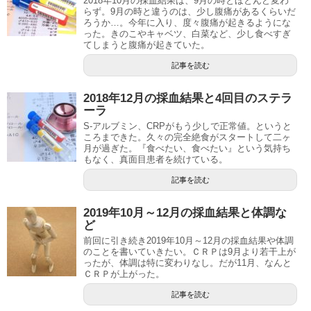
2018年10月の採血結果は、9月の時とほとんど変わ
らず。9月の時と違うのは、少し腹痛があるくらいだ
ろうか…。今年に入り、度々腹痛が起きるようにな
った。きのこやキャベツ、白菜など、少し食べすぎ
てしまうと腹痛が起きていた。
記事を読む
2018年12月の採血結果と4回目のステラ
ーラ
S‐アルブミン、CRPがもう少しで正常値。というと
ころまできた。久々の完全絶食がスタートして二ヶ
月が過ぎた。『食べたい、食べたい』という気持ち
もなく、真面目患者を続けている。
記事を読む
2019年10月～12月の採血結果と体調な
ど
前回に引き続き2019年10月～12月の採血結果や体調
のことを書いていきたい。ＣＲＰは9月より若干上が
ったが、体調は特に変わりなし。だが11月、なんと
ＣＲＰが上がった。
記事を読む