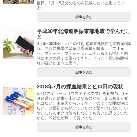
後日、1月～8月分のものを記載したいと思ってい
る。
記事を読む
平成30年北海道胆振東部地震で学んだこ
と
9月6日3時8分。ボクの住む北海道札幌市も震度5の揺
れ、同時に携帯の緊急地震速報が鳴る。『ブオォ
～、ブオォ～、ブオォ～…』二匹いる犬も揺れと同
時にボクの近くに寄ってきた。けっこう長い時間揺
れが続いたように思う。
記事を読む
2018年7月の採血結果とヒロ田の現状
6月にステラーラ（ウステキヌマブ）を初投与。1ヶ
月経過した結果が上記になるのだが、まぁあまり変
化はない。主治医からレミケードのような即効性は
ない。と最初から聞いていたので驚きはしない。い
や、むしろボクは何もしなくても良いと思っていた
から、即効性が無くて良いのだ。
記事を読む