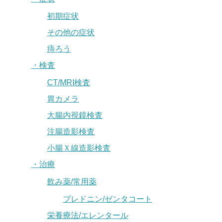
初期症状
その他の症状
痔ろう
・検査
CT/MRI検査
胃カメラ
大腸内視鏡検査
注腸造影検査
小腸Ｘ線造影検査
・治療
飲み薬/常用薬
プレドニン/ゼンタコート
栄養療法/エレンタール