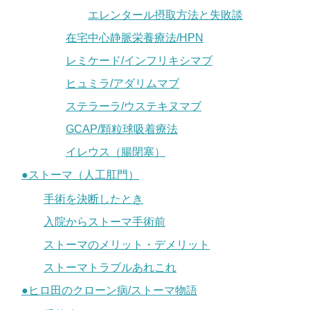
エレンタール摂取方法と失敗談
在宅中心静脈栄養療法/HPN
レミケード/インフリキシマブ
ヒュミラ/アダリムマブ
ステラーラ/ウステキヌマブ
GCAP/顆粒球吸着療法
イレウス（腸閉塞）
●ストーマ（人工肛門）
手術を決断したとき
入院からストーマ手術前
ストーマのメリット・デメリット
ストーマトラブルあれこれ
●ヒロ田のクローン病/ストーマ物語