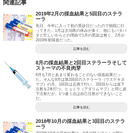
関連記事
2019年2月の採血結果と5回目のステラ
ーラ
先日、今年に入って初の受診日だったので病院に行
ってきた。1月は主治医の休みが多く、他にもバタバ
タと忙しいからとの理由で1月の受診は無く、2月が
2019年初採血だった。
記事を読む
8月の採血結果と2回目ステラーラそして
ストーマの不良肉芽
8月も7月とあまり変わることのない採血結果だっ
た。そんな8月は第2回目のステラーラ（ウステキヌ
マブ）の月。1回目は点滴で行い、2回目からは皮下
注射を2本打つ。ヒュミラ（アダリムマブ）と同じ皮
下注射だが、1つ違う点は自己注射ができないこと
だ。
記事を読む
2018年10月の採血結果と3回目のステラ
ーラ