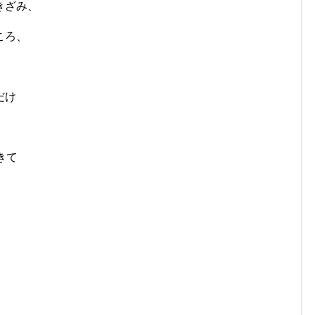
きざみ、
ころ、
だけ
きて
。