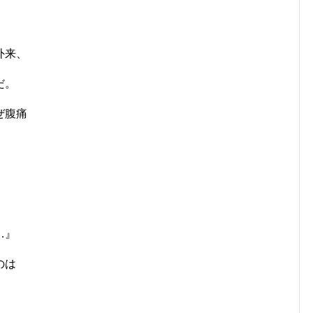
外来、
だ。
ぜ腹痛
』
…』
のは