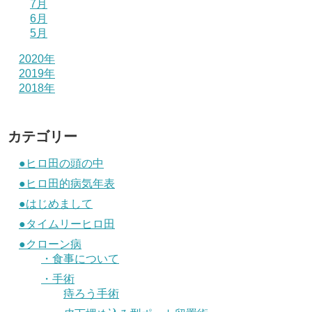
7月
6月
5月
2020年
2019年
2018年
カテゴリー
●ヒロ田の頭の中
●ヒロ田的病気年表
●はじめまして
●タイムリーヒロ田
●クローン病
・食事について
・手術
痔ろう手術