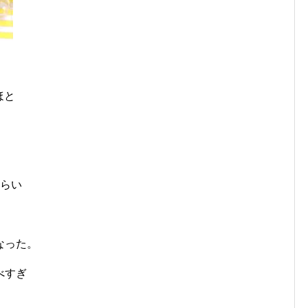
ほと
くらい
なった。
べすぎ