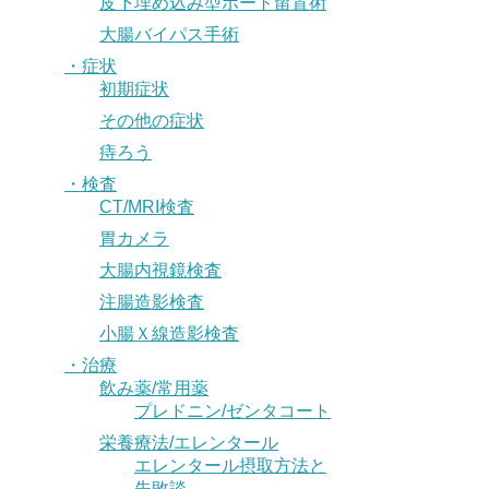
皮下埋め込み型ポート留置術
大腸バイパス手術
・症状
初期症状
その他の症状
痔ろう
・検査
CT/MRI検査
胃カメラ
大腸内視鏡検査
注腸造影検査
小腸Ｘ線造影検査
・治療
飲み薬/常用薬
プレドニン/ゼンタコート
栄養療法/エレンタール
エレンタール摂取方法と
失敗談