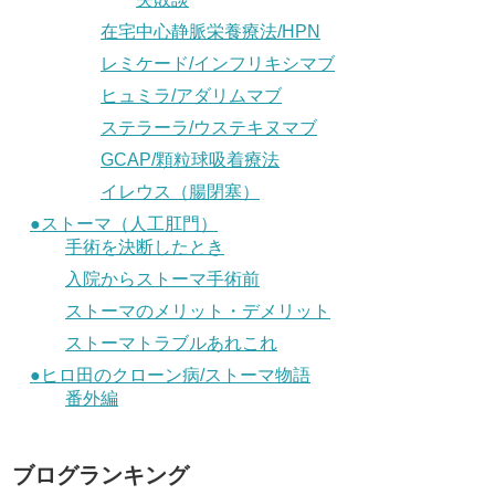
在宅中心静脈栄養療法/HPN
レミケード/インフリキシマブ
ヒュミラ/アダリムマブ
ステラーラ/ウステキヌマブ
GCAP/顆粒球吸着療法
イレウス（腸閉塞）
●ストーマ（人工肛門）
手術を決断したとき
入院からストーマ手術前
ストーマのメリット・デメリット
ストーマトラブルあれこれ
●ヒロ田のクローン病/ストーマ物語
番外編
ブログランキング