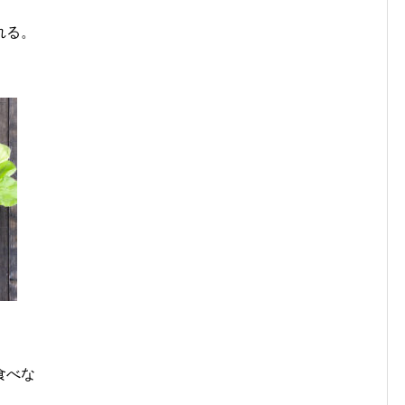
れる。
食べな