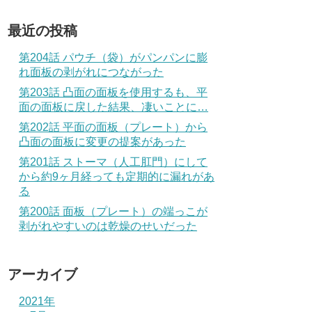
最近の投稿
第204話 パウチ（袋）がパンパンに膨
れ面板の剥がれにつながった
第203話 凸面の面板を使用するも、平
面の面板に戻した結果、凄いことに…
第202話 平面の面板（プレート）から
凸面の面板に変更の提案があった
第201話 ストーマ（人工肛門）にして
から約9ヶ月経っても定期的に漏れがあ
る
第200話 面板（プレート）の端っこが
剥がれやすいのは乾燥のせいだった
アーカイブ
2021年