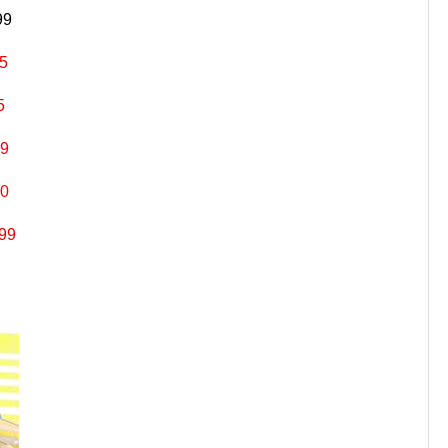
99
5
5
9
0
99