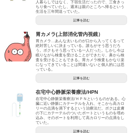
人暮らしではなく、下宿生活だったので、三食きっ
ちり食べていたし、週末は親のところへ帰るという
生活を三年間送っていた。
記事を読む
胃カメラ(上部消化管内視鏡）
胃カメラ…あんな太いものが口から入ってくるって
絶対苦しいに決まっている。誰もがそう思うだろ
う。ボクもそう思っている一人だった。しかし今は
眠りながら検査を受けることができたり、鼻から検
査を受けることもできる。胃カメラ検査もかなり楽
になってきていることは間違いないと個人的には思
っている。
記事を読む
在宅中心静脈栄養療法/HPN
在宅中心静脈栄養療法/ＨＰＮというものがある。心
臓に近い静脈にカテーテルを入れ、そこから高カロ
リーの点滴を滴下するという治療法だ。ボクは皮膚
の下にカテーテルのついたポートというものを埋め
込み、そのポートを利用して高カロリーの点滴をし
ていた。
記事を読む