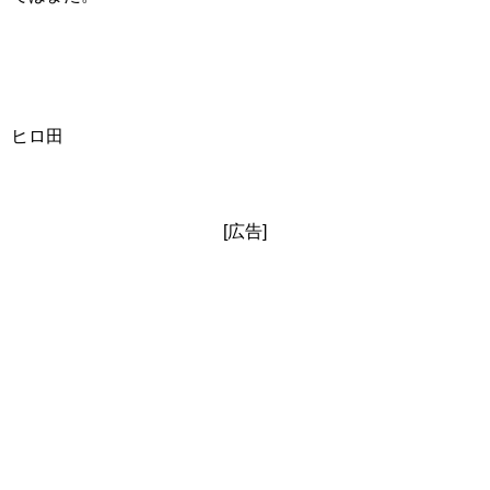
ヒロ田
[広告]