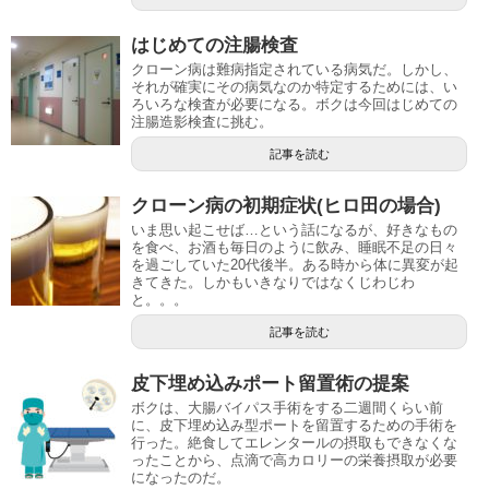
はじめての注腸検査
クローン病は難病指定されている病気だ。しかし、
それが確実にその病気なのか特定するためには、い
ろいろな検査が必要になる。ボクは今回はじめての
注腸造影検査に挑む。
記事を読む
クローン病の初期症状(ヒロ田の場合)
いま思い起こせば…という話になるが、好きなもの
を食べ、お酒も毎日のように飲み、睡眠不足の日々
を過ごしていた20代後半。ある時から体に異変が起
きてきた。しかもいきなりではなくじわじわ
と。。。
記事を読む
皮下埋め込みポート留置術の提案
ボクは、大腸バイパス手術をする二週間くらい前
に、皮下埋め込み型ポートを留置するための手術を
行った。絶食してエレンタールの摂取もできなくな
ったことから、点滴で高カロリーの栄養摂取が必要
になったのだ。