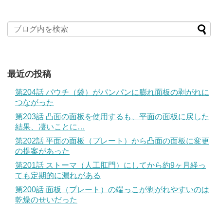
最近の投稿
第204話 パウチ（袋）がパンパンに膨れ面板の剥がれに
つながった
第203話 凸面の面板を使用するも、平面の面板に戻した
結果、凄いことに…
第202話 平面の面板（プレート）から凸面の面板に変更
の提案があった
第201話 ストーマ（人工肛門）にしてから約9ヶ月経っ
ても定期的に漏れがある
第200話 面板（プレート）の端っこが剥がれやすいのは
乾燥のせいだった