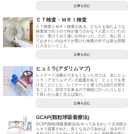
記事を読む
ＣＴ検査・ＭＲＩ検査
ＣＴ検査とＭＲＩ検査がある。どちらも似たような
検査室で行うので何が違うのかな？と思っていたの
だが、受けてみて違いが分かった。ただ、先に言っ
ておきたいのはボクが受けた検査の中では楽な部類
に入るということ。
記事を読む
ヒュミラ(アダリムマブ)
レミケード治療ができなくなったボクは、次にヒュ
ミラ（アダリムマブ）の提案があり、ヒュミラを受
けることにした。レミケードと違うのは自己注射す
ることだ。自宅で出来るので病院に行ったりしなく
て良いから楽と言えば楽だ。
記事を読む
GCAP(顆粒球吸着療法)
GCAP(顆粒球吸着療法)をやってみるかい？主治医か
らそう提案された。良くなるのであれば、治るので
あればなんでもやってみたい。しかし副作用が気に