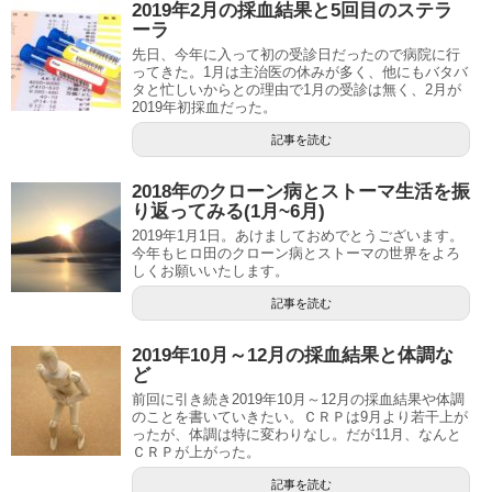
2019年2月の採血結果と5回目のステラ
ーラ
先日、今年に入って初の受診日だったので病院に行
ってきた。1月は主治医の休みが多く、他にもバタバ
タと忙しいからとの理由で1月の受診は無く、2月が
2019年初採血だった。
記事を読む
2018年のクローン病とストーマ生活を振
り返ってみる(1月~6月)
2019年1月1日。あけましておめでとうございます。
今年もヒロ田のクローン病とストーマの世界をよろ
しくお願いいたします。
記事を読む
2019年10月～12月の採血結果と体調な
ど
前回に引き続き2019年10月～12月の採血結果や体調
のことを書いていきたい。ＣＲＰは9月より若干上が
ったが、体調は特に変わりなし。だが11月、なんと
ＣＲＰが上がった。
記事を読む