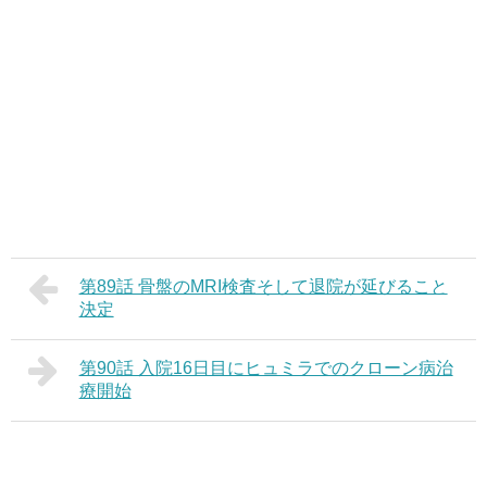
第89話 骨盤のMRI検査そして退院が延びること
決定
第90話 入院16日目にヒュミラでのクローン病治
療開始