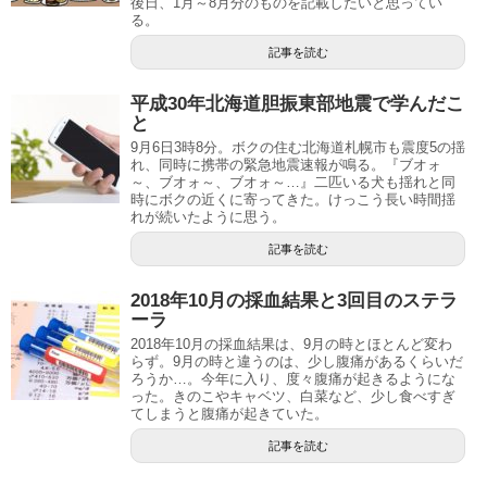
後日、1月～8月分のものを記載したいと思ってい
る。
記事を読む
平成30年北海道胆振東部地震で学んだこ
と
9月6日3時8分。ボクの住む北海道札幌市も震度5の揺
れ、同時に携帯の緊急地震速報が鳴る。『ブオォ
～、ブオォ～、ブオォ～…』二匹いる犬も揺れと同
時にボクの近くに寄ってきた。けっこう長い時間揺
れが続いたように思う。
記事を読む
2018年10月の採血結果と3回目のステラ
ーラ
2018年10月の採血結果は、9月の時とほとんど変わ
らず。9月の時と違うのは、少し腹痛があるくらいだ
ろうか…。今年に入り、度々腹痛が起きるようにな
った。きのこやキャベツ、白菜など、少し食べすぎ
てしまうと腹痛が起きていた。
記事を読む