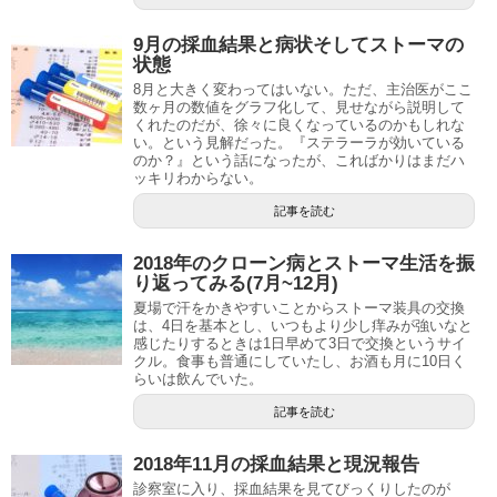
9月の採血結果と病状そしてストーマの
状態
8月と大きく変わってはいない。ただ、主治医がここ
数ヶ月の数値をグラフ化して、見せながら説明して
くれたのだが、徐々に良くなっているのかもしれな
い。という見解だった。『ステラーラが効いている
のか？』という話になったが、こればかりはまだハ
ッキリわからない。
記事を読む
2018年のクローン病とストーマ生活を振
り返ってみる(7月~12月)
夏場で汗をかきやすいことからストーマ装具の交換
は、4日を基本とし、いつもより少し痒みが強いなと
感じたりするときは1日早めて3日で交換というサイ
クル。食事も普通にしていたし、お酒も月に10日く
らいは飲んでいた。
記事を読む
2018年11月の採血結果と現況報告
診察室に入り、採血結果を見てびっくりしたのが