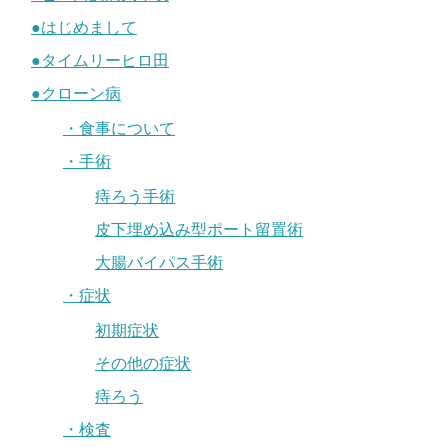
●はじめまして
●タイムリーヒロ田
●クローン病
・食事について
・手術
痔ろう手術
皮下埋め込み型ポート留置術
大腸バイパス手術
・症状
初期症状
その他の症状
痔ろう
・検査