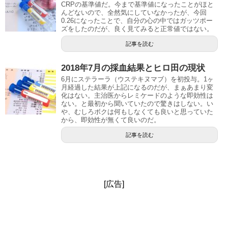
CRPの基準値だ。今まで基準値になったことがほと
んどないので、全然気にしていなかったが、今回
0.26になったことで、自分の心の中ではガッツポー
ズをしたのだが、良く見てみると正常値ではない。
記事を読む
2018年7月の採血結果とヒロ田の現状
6月にステラーラ（ウステキヌマブ）を初投与。1ヶ
月経過した結果が上記になるのだが、まぁあまり変
化はない。主治医からレミケードのような即効性は
ない。と最初から聞いていたので驚きはしない。い
や、むしろボクは何もしなくても良いと思っていた
から、即効性が無くて良いのだ。
記事を読む
[広告]