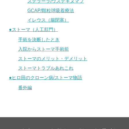
ステラーラ/ウステキヌマブ
GCAP/顆粒球吸着療法
イレウス（腸閉塞）
●ストーマ（人工肛門）
手術を決断したとき
入院からストーマ手術前
ストーマのメリット・デメリット
ストーマトラブルあれこれ
●ヒロ田のクローン病/ストーマ物語
番外編