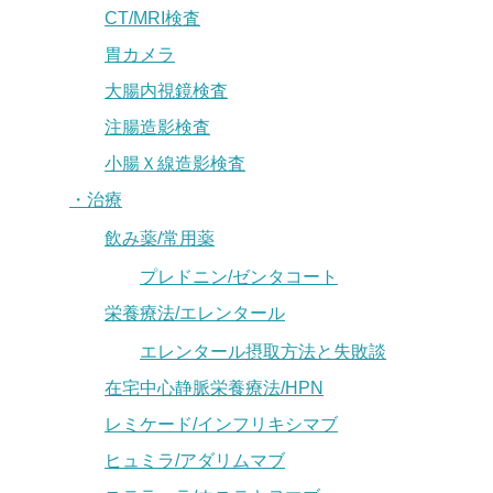
CT/MRI検査
胃カメラ
大腸内視鏡検査
注腸造影検査
小腸Ｘ線造影検査
・治療
飲み薬/常用薬
プレドニン/ゼンタコート
栄養療法/エレンタール
エレンタール摂取方法と失敗談
在宅中心静脈栄養療法/HPN
レミケード/インフリキシマブ
ヒュミラ/アダリムマブ