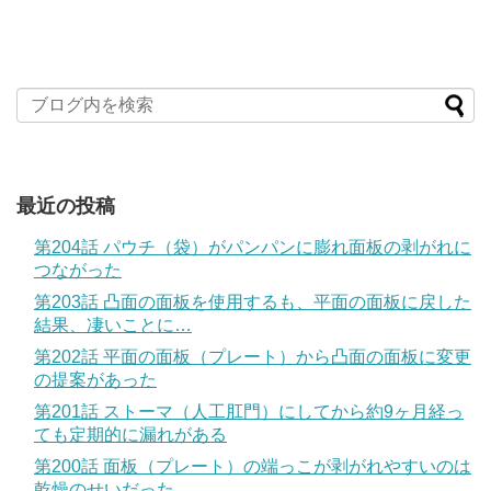
最近の投稿
第204話 パウチ（袋）がパンパンに膨れ面板の剥がれに
つながった
第203話 凸面の面板を使用するも、平面の面板に戻した
結果、凄いことに…
第202話 平面の面板（プレート）から凸面の面板に変更
の提案があった
第201話 ストーマ（人工肛門）にしてから約9ヶ月経っ
ても定期的に漏れがある
第200話 面板（プレート）の端っこが剥がれやすいのは
乾燥のせいだった