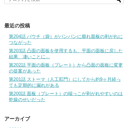
最近の投稿
第204話 パウチ（袋）がパンパンに膨れ面板の剥がれに
つながった
第203話 凸面の面板を使用するも、平面の面板に戻した
結果、凄いことに…
第202話 平面の面板（プレート）から凸面の面板に変更
の提案があった
第201話 ストーマ（人工肛門）にしてから約9ヶ月経っ
ても定期的に漏れがある
第200話 面板（プレート）の端っこが剥がれやすいのは
乾燥のせいだった
アーカイブ