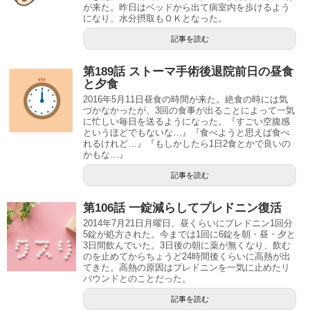
が来た。昨日はベッドから出て病室内を歩けるよう
になり、水分摂取もＯＫとなった。
記事を読む
第189話 ストーマ手術後退院前日の昼食
と夕食
2016年5月11日昼食の時間が来た。絶食の時には気
づかなかったが、3回の食事が出ることによって一気
に忙しい毎日を送るようになった。『すごい空腹感
というほどでもないな…』『食べようと思えば食べ
れるけれど…』『もしかしたら1日2食とかで良いの
かもな…』
記事を読む
第106話 一錠減らしてプレドニン復活
2014年7月21日月曜日、昼くらいにプレドニン1回分
5錠が処方された。今までは1回に6錠を朝・昼・夕と
3日間飲んでいた。3日後の朝に薬が無くなり、飲む
のを止めてからちょうど24時間後くらいに高熱が出
てきた。高熱の原因はプレドニンを一気に止めたリ
バウンドとのことだった。
記事を読む