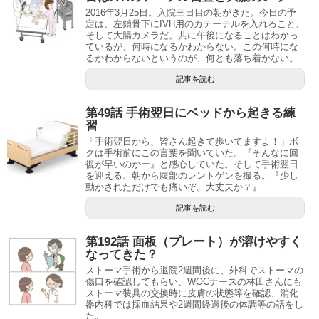
2016年3月25日。入院三日目の朝がきた。今日の予
定は、左鎖骨下にIVH用のカテーテルを入れること、
そして大腸カメラだ。共に午後になることはわかっ
ているが、何時になるかわからない。この何時にな
るかわからないというのが、何とも落ち着かない。
記事を読む
第49話 手術翌日にベッドから起きる練
習
「手術翌日から、皆さん起きて歩いてますよ！」ボ
クは手術前にこの言葉を聞いていた。『そんなに回
復が早いのかー』と感心していた。そして手術翌日
を迎える。朝から腹部のレントゲンを撮る。『少し
動かされただけでも痛いぞ。大丈夫か？』
記事を読む
第192話 面板（プレート）が溶けやすく
なってきた？
ストーマ手術から退院2週間後に、外科でストーマの
傷口を確認してもらい、WOCナースの林田さんにも
ストーマ装具の交換時に皮膚の状態等を確認、消化
器内科では採血結果や2週間経過後の体調等の話をし
た。