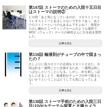
第147話 ストーマのための入院十五日目
はストーマの説明②
ヒロ田「あと気になっているのが、コロストミーと
イレオストミーとあるじゃないですか？あっ、あと
ウロストミーというのもあるんですよね？」病室か
ら少し離れたミーティングルームのような場所で、
WOC（ウォック）ナースの林田さんに引き続き質問
した。
記事を読む
第116話 輸液剤がチューブの中で固まっ
たの？
久しぶりに高カロリーの点滴をスタートさせた。今
回は針を一週間ごとに交換するため、一週間は刺し
っぱなしということになる。しかし、針を刺しっぱ
なしにすることで、輸液剤がチューブの中で固まら
ないか？ということはどうしても気になってしま
う。
記事を読む
第138話 ストーマ手術のための入院三日
目はIVHカテーテル留置と大腸カメラ