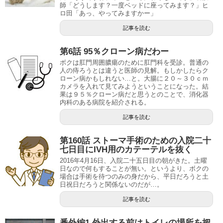
師「どうします？一度ベッドに座ってみます？」ヒ
ロ田「あっ、やってみますかー」
記事を読む
第6話 95％クローン病だわー
ボクは肛門周囲膿瘍のために肛門科を受診。普通の
人の痔ろうとは違うと医師の見解。もしかしたらク
ローン病かもしれない…と。大腸に２０～３０ｃｍ
カメラを入れて見てみようということになった。結
果は９５％クローン病だと思うとのことで、消化器
内科のある病院を紹介される。
記事を読む
第160話 ストーマ手術のための入院二十
七日目にIVH用のカテーテルを抜く
2016年4月16日、入院二十五日目の朝がきた。土曜
日なので何もすることが無い。というより、ボクの
場合は手術を待つのみの身だから、平日だろうと土
日祝日だろうと関係ないのだが…。
記事を読む
番外編1 外出する前はトイレの場所を把