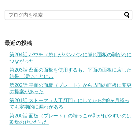
最近の投稿
第204話 パウチ（袋）がパンパンに膨れ面板の剥がれに
つながった
第203話 凸面の面板を使用するも、平面の面板に戻した
結果、凄いことに…
第202話 平面の面板（プレート）から凸面の面板に変更
の提案があった
第201話 ストーマ（人工肛門）にしてから約9ヶ月経っ
ても定期的に漏れがある
第200話 面板（プレート）の端っこが剥がれやすいのは
乾燥のせいだった