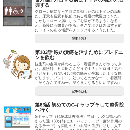
握する
クローン病になって特に意識したのはトイレの場所
だ。尿意も便意も以前はある程度の我慢はできた。
しかしクローン病になってお腹が下るようになる
と、我慢にも限界がある。そこでボクは外出する前
にトイレのある場所をチェックするようにした。
記事を読む
第103話 喉の潰瘍を治すためにプレドニ
ンを飲む
抗生剤の点滴が終わるころ、看護師さんがやってき
た。看護師「ヒロ田さんどうです？」ヒロ田「気の
せいかもしれないけど喉の痛みが半減したような気
がします。プレドニン効いてるのかなー…」看護師
「そうなんですねー。早く良くなるといいですね」
記事を読む
第63話 初めてのGキャップそして整骨院
へ行く
Gキャップ（顆粒球除去療法）当日、ボクは指示の
あった通り30分前にユーパッチテープ（麻酔作用の
あるテープ）を両肘の太い血管の箇所に貼り、人工