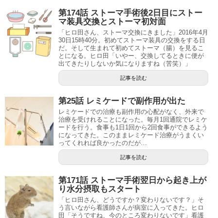
第174話 ストーマ手術後2日目にストー
マ装具交換とストーマ初対面
「ヒロ田さん、ストーマ交換にきました」2016年4月
30日15時40分。初めてストーマ装具の交換をする日
だ。そして生まれて初めてストーマ（腸）を見るこ
とになる。ヒロ田「いやー、交換してるときに便が
出てきたりしないか気になりますね（苦笑）」
記事を読む
第25話 レミケードで副作用が出た
レミケードでの治療も副作用の心配がなく、外来で
治療を受けれることになった。毎月1回通院でレミケ
ードを行う。食事も1日1回から2回食事ができるよう
になってきた。このままレミケード治療がうまくい
ってくれれば良かったのだが…
記事を読む
第171話 ストーマ手術翌日から起き上が
り水分摂取もスタート
「ヒロ田さん、どうですか？変わりないです？」そ
う言いながら看護師さんが病室に入ってきた。ヒロ
田「そうですね、今のところ変わりないです」看護