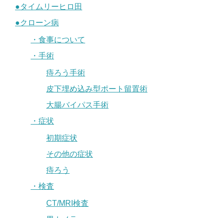
●タイムリーヒロ田
●クローン病
・食事について
・手術
痔ろう手術
皮下埋め込み型ポート留置術
大腸バイパス手術
・症状
初期症状
その他の症状
痔ろう
・検査
CT/MRI検査