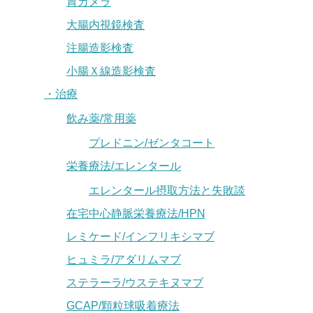
胃カメラ
大腸内視鏡検査
注腸造影検査
小腸Ｘ線造影検査
・治療
飲み薬/常用薬
プレドニン/ゼンタコート
栄養療法/エレンタール
エレンタール摂取方法と失敗談
在宅中心静脈栄養療法/HPN
レミケード/インフリキシマブ
ヒュミラ/アダリムマブ
ステラーラ/ウステキヌマブ
GCAP/顆粒球吸着療法