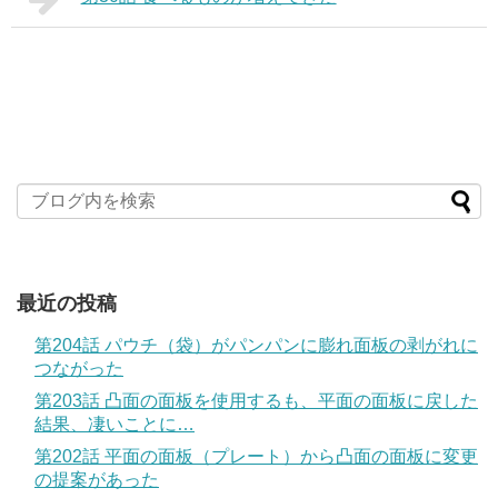
最近の投稿
第204話 パウチ（袋）がパンパンに膨れ面板の剥がれに
つながった
第203話 凸面の面板を使用するも、平面の面板に戻した
結果、凄いことに…
第202話 平面の面板（プレート）から凸面の面板に変更
の提案があった