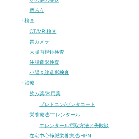
その他の症状
痔ろう
・検査
CT/MRI検査
胃カメラ
大腸内視鏡検査
注腸造影検査
小腸Ｘ線造影検査
・治療
飲み薬/常用薬
プレドニン/ゼンタコート
栄養療法/エレンタール
エレンタール摂取方法と失敗談
在宅中心静脈栄養療法/HPN