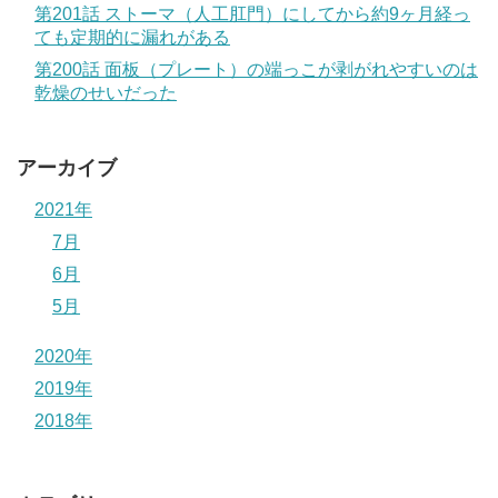
第201話 ストーマ（人工肛門）にしてから約9ヶ月経っ
ても定期的に漏れがある
第200話 面板（プレート）の端っこが剥がれやすいのは
乾燥のせいだった
アーカイブ
2021年
7月
6月
5月
2020年
2019年
2018年