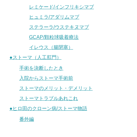
レミケード/インフリキシマブ
ヒュミラ/アダリムマブ
ステラーラ/ウステキヌマブ
GCAP/顆粒球吸着療法
イレウス（腸閉塞）
●ストーマ（人工肛門）
手術を決断したとき
入院からストーマ手術前
ストーマのメリット・デメリット
ストーマトラブルあれこれ
●ヒロ田のクローン病/ストーマ物語
番外編