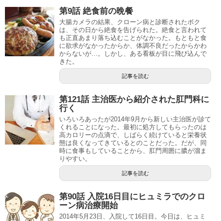
第9話 絶食前の晩餐
大腸カメラの結果、クローン病と診断されたボク
は、その日から絶食を告げられた。絶食と言われて
も正直あまり落ち込むことがなかった。もともと食
に欲求がなかったからか、体調不良だったからかわ
からないが…。しかし、ある看板が目に飛び込んで
きた。
記事を読む
第121話 主治医から紹介された肛門科に
行く
いろいろあったが2014年9月から新しい主治医が診て
くれることになった。最初に処方してもらったのは
高カロリーの点滴で、しばらく続けていると栄養状
態は良くなってきているとのことだった。だが、同
時に食事もしていることから、肛門周囲に膿が溜ま
りやすい。
記事を読む
第90話 入院16日目にヒュミラでのクロ
ーン病治療開始
2014年5月23日、入院して16日目。今日は、ヒュミ