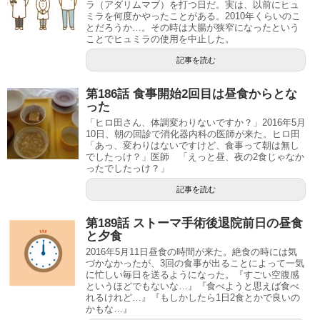
ラ（アダリムマブ）を打つ日だ。実は、以前にヒュ
ミラを何度かやったことがある。2010年くらいのこ
とだろうか…。その時は大腸が狭窄になったという
ことでヒュミラの使用を中止した。
記事を読む
第186話 食事開始2回目は昼食からとな
った
「ヒロ田さん、体調変わりないですか？」2016年5月
10日、朝の回診で消化器内科の医師が来た。ヒロ田
「あっ、変わりはないですけど、食事って朝は無し
でしたっけ？」医師 「えっと昼、夜の2食じゃなか
ったでしたっけ？」
記事を読む
第189話 ストーマ手術後退院前日の昼食
と夕食
2016年5月11日昼食の時間が来た。絶食の時には気
づかなかったが、3回の食事が出ることによって一気
に忙しい毎日を送るようになった。『すごい空腹感
というほどでもないな…』『食べようと思えば食べ
れるけれど…』『もしかしたら1日2食とかで良いの
かもな…』