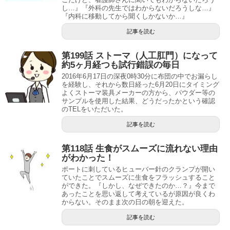
し…』『外科の先生ではわからないだろうしな…』
『内科に移動してから聞くしかないか…』
記事を読む
第199話 ストーマ（人工肛門）になって
約5ヶ月経つも試行錯誤の毎日
2016年6月17日の深夜0時30分に布団の中でお漏らし
を経験し、それから数日経った6月20日にタイミング
よくストーマ装具メーカーの方から、パウダー等の
サンプルを使用した結果、どうだったかという確認
のTELをいただいた。
記事を読む
第118話 生食がスムーズに流れない理由
がわかった！
ポートに刺しているヒューバー針のクランプが開い
ていたことでスムーズに生食をフラッシュすること
ができた。『しかし、なぜできたのか…？』今まで
あったことを思い返して考えているが原因が良くわ
からない。そのまま次の日の朝を迎えた。
記事を読む