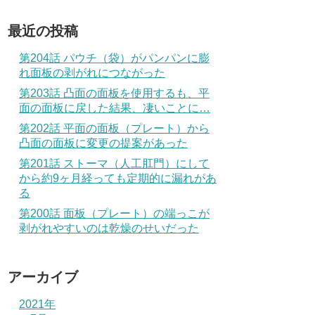
最近の投稿
第204話 パウチ（袋）がパンパンに膨
れ面板の剥がれにつながった
第203話 凸面の面板を使用するも、平
面の面板に戻した結果、凄いことに…
第202話 平面の面板（プレート）から
凸面の面板に変更の提案があった
第201話 ストーマ（人工肛門）にして
から約9ヶ月経っても定期的に漏れがあ
る
第200話 面板（プレート）の端っこが
剥がれやすいのは乾燥のせいだった
アーカイブ
2021年