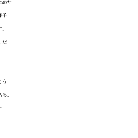
止めた
様子
す」
くだ
こう
ある。
た