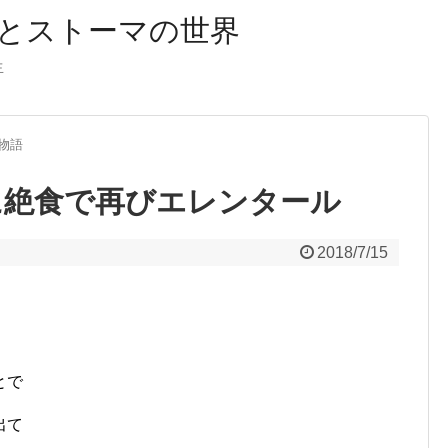
とストーマの世界
生
物語
のに絶食で再びエレンタール
2018/7/15
』
とで
出て