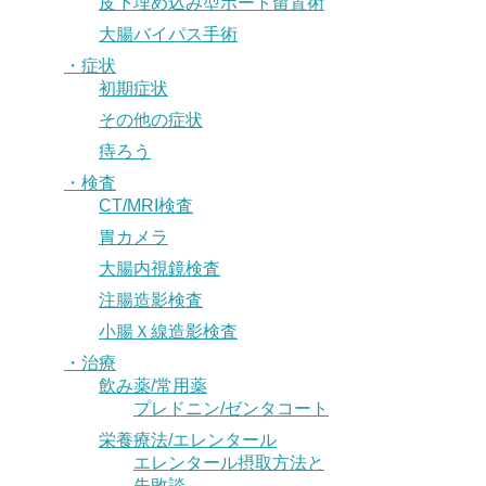
皮下埋め込み型ポート留置術
大腸バイパス手術
・症状
初期症状
その他の症状
痔ろう
・検査
CT/MRI検査
胃カメラ
大腸内視鏡検査
注腸造影検査
小腸Ｘ線造影検査
・治療
飲み薬/常用薬
プレドニン/ゼンタコート
栄養療法/エレンタール
エレンタール摂取方法と
失敗談