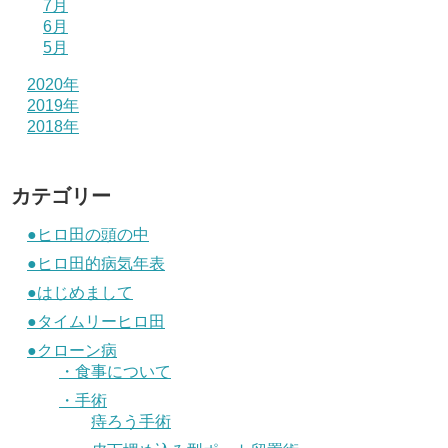
7月
6月
5月
2020年
2019年
2018年
カテゴリー
●ヒロ田の頭の中
●ヒロ田的病気年表
●はじめまして
●タイムリーヒロ田
●クローン病
・食事について
・手術
痔ろう手術