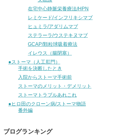
在宅中心静脈栄養療法/HPN
レミケード/インフリキシマブ
ヒュミラ/アダリムマブ
ステラーラ/ウステキヌマブ
GCAP/顆粒球吸着療法
イレウス（腸閉塞）
●ストーマ（人工肛門）
手術を決断したとき
入院からストーマ手術前
ストーマのメリット・デメリット
ストーマトラブルあれこれ
●ヒロ田のクローン病/ストーマ物語
番外編
ブログランキング