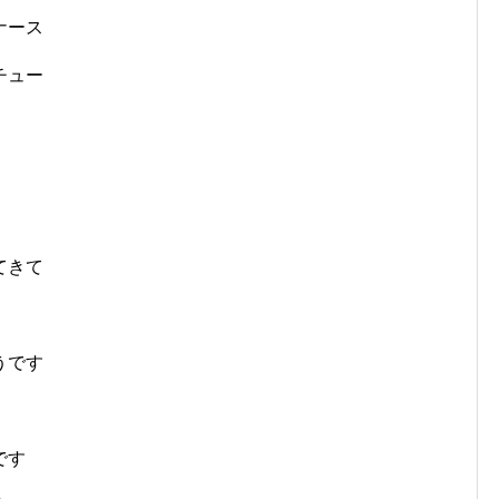
ナース
チュー
」
てきて
うです
です