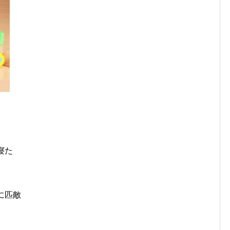
寝た
に匹敵