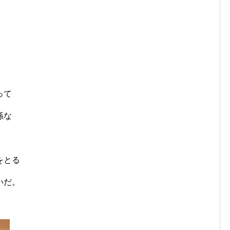
って
係な
をとる
いだ。