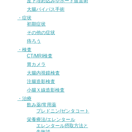
皮下埋め込み型ポート留置術
大腸バイパス手術
・症状
初期症状
その他の症状
痔ろう
・検査
CT/MRI検査
胃カメラ
大腸内視鏡検査
注腸造影検査
小腸Ｘ線造影検査
・治療
飲み薬/常用薬
プレドニン/ゼンタコート
栄養療法/エレンタール
エレンタール摂取方法と
失敗談