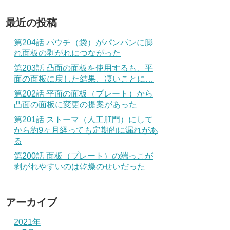
最近の投稿
第204話 パウチ（袋）がパンパンに膨
れ面板の剥がれにつながった
第203話 凸面の面板を使用するも、平
面の面板に戻した結果、凄いことに…
第202話 平面の面板（プレート）から
凸面の面板に変更の提案があった
第201話 ストーマ（人工肛門）にして
から約9ヶ月経っても定期的に漏れがあ
る
第200話 面板（プレート）の端っこが
剥がれやすいのは乾燥のせいだった
アーカイブ
2021年