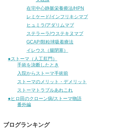
在宅中心静脈栄養療法/HPN
レミケード/インフリキシマブ
ヒュミラ/アダリムマブ
ステラーラ/ウステキヌマブ
GCAP/顆粒球吸着療法
イレウス（腸閉塞）
●ストーマ（人工肛門）
手術を決断したとき
入院からストーマ手術前
ストーマのメリット・デメリット
ストーマトラブルあれこれ
●ヒロ田のクローン病/ストーマ物語
番外編
ブログランキング