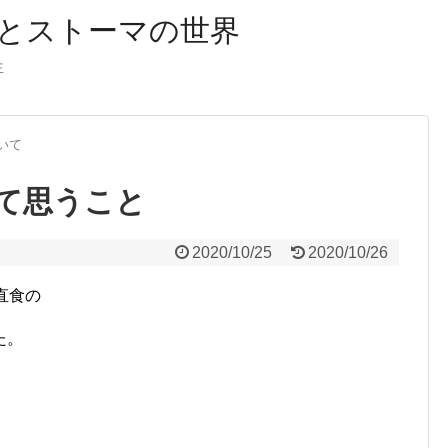
とストーマの世界
生
いて
て思うこと
2020/10/25
2020/10/26
直食の
た。
。