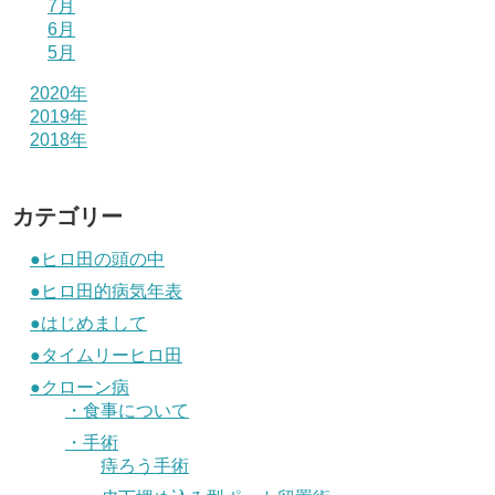
7月
6月
5月
2020年
2019年
2018年
カテゴリー
●ヒロ田の頭の中
●ヒロ田的病気年表
●はじめまして
●タイムリーヒロ田
●クローン病
・食事について
・手術
痔ろう手術