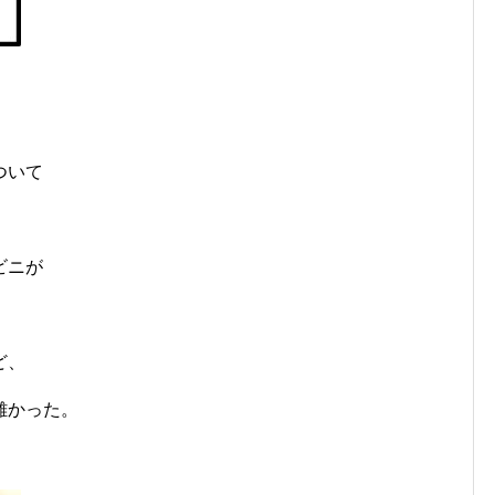
ついて
ビニが
ど、
難かった。