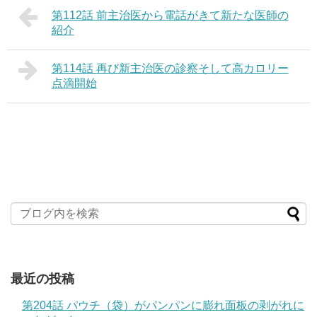
第112話 前主治医から電話がきて新たな医師の
紹介
第114話 再び新主治医の診察そして高カロリー
点滴開始
最近の投稿
第204話 パウチ（袋）がパンパンに膨れ面板の剥がれに