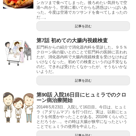
ンカツまで食べてしまった。後ろめたい気持ちで空
港へ向かう。空港に着いてからも誘惑はいっぱいあ
った。今度は空港でカツサンドを食べてしまったの
だ…。
記事を読む
第7話 初めての大腸内視鏡検査
肛門科からの紹介で消化器内科を受診した。９５％
クローン病の疑いとのことで肛門科の医師に言われ
たが、消化器内科で大腸内視鏡検査を受けなければ
いけなくなった。初めての検査というのは不安なも
のだ。できれば受けたくなかったが、そうもいかな
いようだ。
記事を読む
第90話 入院16日目にヒュミラでのクロ
ーン病治療開始
2014年5月23日、入院して16日目。今日は、ヒュミ
ラ（アダリムマブ）を打つ日だ。実は、以前にヒュ
ミラを何度かやったことがある。2010年くらいのこ
とだろうか…。その時は大腸が狭窄になったという
ことでヒュミラの使用を中止した。
記事を読む