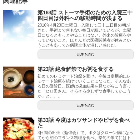
関連記事
第163話 ストーマ手術のための入院三十
四日目は外科への移動時間が決まる
2016年4月23日土曜日、入院して三十二日目の朝が
きた。手術まで何もない毎日が続いているが、土曜
日になるともっとやることはない。外来の診療をや
っていないこと、ほとんどの医療関係者が休みとい
うこともあってか病院全体が淋しい感じだ。
記事を読む
第23話 絶食解禁でお粥を食する
初めてのレミケード治療を受け、今後は定期的にレ
ミケード治療を続けていくことになった。そんなあ
る日の受診日。医師は採血結果を見ながらこう言っ
た「ヒロ田さん、そろそろ少しずつ食事していこう
か」と。。。
記事を読む
第33話 今度はカツサンドやピザを食べ
た
3日間の出張（勉強会）で、ボクはクローン病になっ
てから初のフランス料理を食べ、挙句の果てにはト