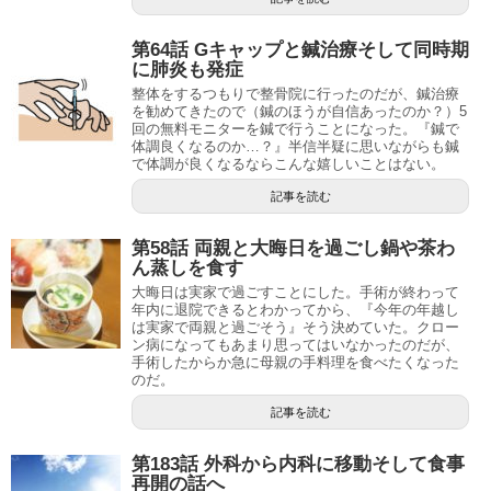
第64話 Gキャップと鍼治療そして同時期
に肺炎も発症
整体をするつもりで整骨院に行ったのだが、鍼治療
を勧めてきたので（鍼のほうが自信あったのか？）5
回の無料モニターを鍼で行うことになった。『鍼で
体調良くなるのか…？』半信半疑に思いながらも鍼
で体調が良くなるならこんな嬉しいことはない。
記事を読む
第58話 両親と大晦日を過ごし鍋や茶わ
ん蒸しを食す
大晦日は実家で過ごすことにした。手術が終わって
年内に退院できるとわかってから、『今年の年越し
は実家で両親と過ごそう』そう決めていた。クロー
ン病になってもあまり思ってはいなかったのだが、
手術したからか急に母親の手料理を食べたくなった
のだ。
記事を読む
第183話 外科から内科に移動そして食事
再開の話へ