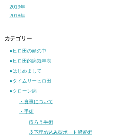
2019年
2018年
カテゴリー
●ヒロ田の頭の中
●ヒロ田的病気年表
●はじめまして
●タイムリーヒロ田
●クローン病
・食事について
・手術
痔ろう手術
皮下埋め込み型ポート留置術