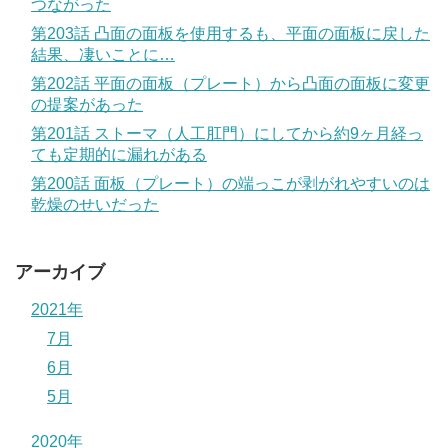
つながった
第203話 凸面の面板を使用するも、平面の面板に戻した
結果、凄いことに…
第202話 平面の面板（プレート）から凸面の面板に変更
の提案があった
第201話 ストーマ（人工肛門）にしてから約9ヶ月経っ
ても定期的に漏れがある
第200話 面板（プレート）の端っこが剥がれやすいのは
乾燥のせいだった
アーカイブ
2021年
7月
6月
5月
2020年