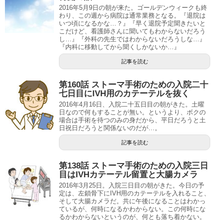
2016年5月9日の朝が来た。ゴールデンウィークも終
わり、この週から病院は通常業務となる。『退院は
いつ頃になるかな…？』『早く退院予定聞きたいと
こだけど、看護師さんに聞いてもわからないだろう
し…』『外科の先生ではわからないだろうしな…』
『内科に移動してから聞くしかないか…』
記事を読む
第160話 ストーマ手術のための入院二十
七日目にIVH用のカテーテルを抜く
2016年4月16日、入院二十五日目の朝がきた。土曜
日なので何もすることが無い。というより、ボクの
場合は手術を待つのみの身だから、平日だろうと土
日祝日だろうと関係ないのだが…。
記事を読む
第138話 ストーマ手術のための入院三日
目はIVHカテーテル留置と大腸カメラ
2016年3月25日。入院三日目の朝がきた。今日の予
定は、左鎖骨下にIVH用のカテーテルを入れること、
そして大腸カメラだ。共に午後になることはわかっ
ているが、何時になるかわからない。この何時にな
るかわからないというのが、何とも落ち着かない。