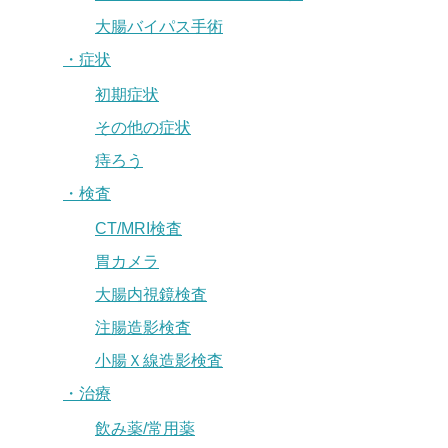
大腸バイパス手術
・症状
初期症状
その他の症状
痔ろう
・検査
CT/MRI検査
胃カメラ
大腸内視鏡検査
注腸造影検査
小腸Ｘ線造影検査
・治療
飲み薬/常用薬