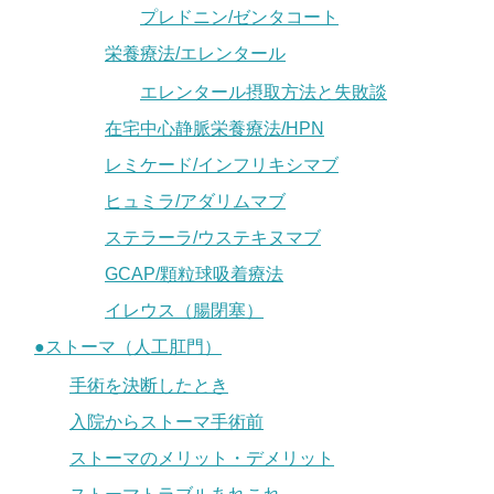
プレドニン/ゼンタコート
栄養療法/エレンタール
エレンタール摂取方法と失敗談
在宅中心静脈栄養療法/HPN
レミケード/インフリキシマブ
ヒュミラ/アダリムマブ
ステラーラ/ウステキヌマブ
GCAP/顆粒球吸着療法
イレウス（腸閉塞）
●ストーマ（人工肛門）
手術を決断したとき
入院からストーマ手術前
ストーマのメリット・デメリット