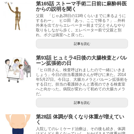
第165話 ストーマ手術二日前に麻酔科医
からの説明を聞く
父親 「じゃあ28日の11時くらいまでに来るように
するわー」 ヒロ田「あっ、ここで帰る？」…外科
外来を出てからエレベーター前まで父とそんなやり
取りをしながら歩く。エレベーター前で父親と別
れ、ボクは病室へと戻った。
記事を読む
第93話 ヒュミラ4日後の大腸検査とバル
ーン拡張術の日
「ヒロ田さん、検査呼ばれましたので一緒にいきま
しょう」今日の担当看護師さんが呼びに来た。2014
年5月27日。今日は、大腸カメラとバルーン拡張術を
する日だ。担当の看護師さんと透視のできる検査室
へと向かった。病院が変わって初めての大腸カメラ
だ。
記事を読む
第28話 体調が良くなり体重が増えてい
く
入院してのレミケード治療は、その後も続き、体調
はどんどん良くなっていく。おかげさまで体重が増