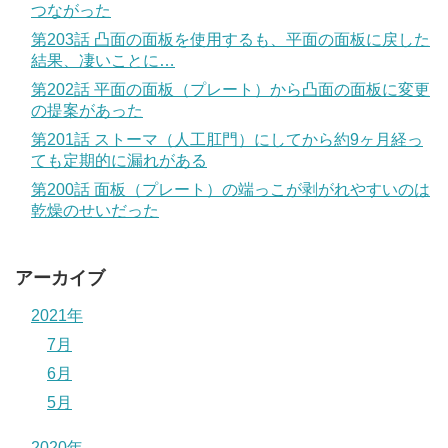
つながった
第203話 凸面の面板を使用するも、平面の面板に戻した
結果、凄いことに…
第202話 平面の面板（プレート）から凸面の面板に変更
の提案があった
第201話 ストーマ（人工肛門）にしてから約9ヶ月経っ
ても定期的に漏れがある
第200話 面板（プレート）の端っこが剥がれやすいのは
乾燥のせいだった
アーカイブ
2021年
7月
6月
5月
2020年