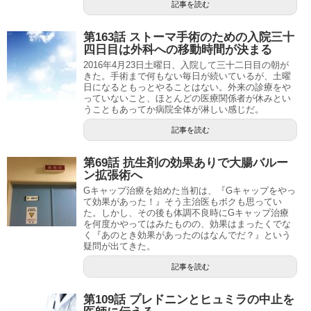
記事を読む
第163話 ストーマ手術のための入院三十
四日目は外科への移動時間が決まる
2016年4月23日土曜日、入院して三十二日目の朝が
きた。手術まで何もない毎日が続いているが、土曜
日になるともっとやることはない。外来の診療をや
っていないこと、ほとんどの医療関係者が休みとい
うこともあってか病院全体が淋しい感じだ。
記事を読む
第69話 抗生剤の効果ありで大腸バルー
ン拡張術へ
Gキャップ治療を始めた当初は、『Gキャップをやっ
て効果があった！』そう主治医もボクも思ってい
た。しかし、その後も体調不良時にGキャップ治療
を何度かやってはみたものの、効果はまったくでな
く『あのとき効果があったのはなんでだ？』という
疑問が出てきた。
記事を読む
第109話 プレドニンとヒュミラの中止を