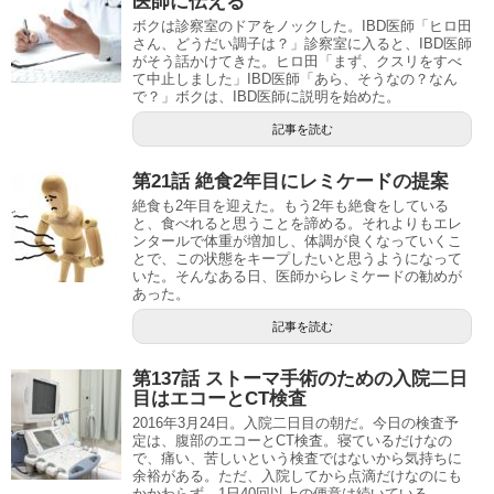
医師に伝える
ボクは診察室のドアをノックした。IBD医師「ヒロ田
さん、どうだい調子は？」診察室に入ると、IBD医師
がそう話かけてきた。ヒロ田「まず、クスリをすべ
て中止しました」IBD医師「あら、そうなの？なん
で？」ボクは、IBD医師に説明を始めた。
記事を読む
第21話 絶食2年目にレミケードの提案
絶食も2年目を迎えた。もう2年も絶食をしている
と、食べれると思うことを諦める。それよりもエレ
ンタールで体重が増加し、体調が良くなっていくこ
とで、この状態をキープしたいと思うようになって
いた。そんなある日、医師からレミケードの勧めが
あった。
記事を読む
第137話 ストーマ手術のための入院二日
目はエコーとCT検査
2016年3月24日。入院二日目の朝だ。今日の検査予
定は、腹部のエコーとCT検査。寝ているだけなの
で、痛い、苦しいという検査ではないから気持ちに
余裕がある。ただ、入院してから点滴だけなのにも
かかわらず、1日40回以上の便意は続いている。