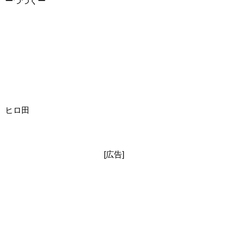
ーつづくー
ヒロ田
[広告]