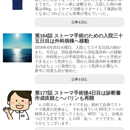
えてきた。クローン病と診断され、入院した時の体
重は49kg。レミケード治療をスタートして体調が良
くなるにつれどんどん体重が増えていった。
記事を読む
第164話 ストーマ手術のための入院三十
五日目は外科病棟へ移動
2016年4月26日火曜日、入院して三十五日目の朝が
きた。今日は、消化器内科から消化器外科への移動
日だ。外科医からの手術説明もある。やっと手術が
できるという気持ちと、慣れた消化器内科を移動す
るのはちょっと面倒だな…という気持ちが重なり、
夜中に何度も目が覚めた。
記事を読む
第177話 ストーマ手術後4日目は診断書
作成依頼とヘパリンも再開
「ヒロ田さん、バッチリですね」初めて自身でスト
ーマ装具の交換をし、それを見ていたWOCナースの
林田さんがそう言ってくれた。WOC「もう、合格点
つけて大丈夫です」ヒロ田「あっ、そうですか。あ
りがとうございます」