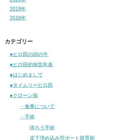
2019年
2018年
カテゴリー
●ヒロ田の頭の中
●ヒロ田的病気年表
●はじめまして
●タイムリーヒロ田
●クローン病
・食事について
・手術
痔ろう手術
皮下埋め込み型ポート留置術