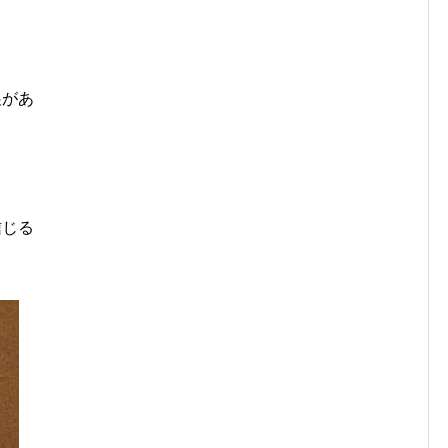
展があ
信じる