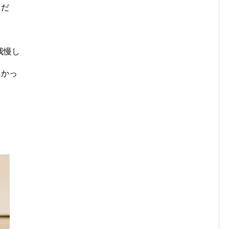
じだ
』
我慢し
良かっ