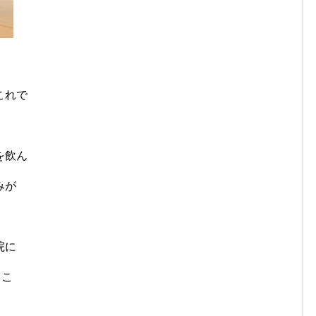
これで
を飲ん
みが
院に
うこ