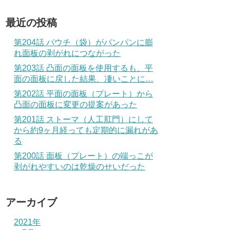
最近の投稿
第204話 パウチ（袋）がパンパンに膨
れ面板の剥がれにつながった
第203話 凸面の面板を使用するも、平
面の面板に戻した結果、凄いことに…
第202話 平面の面板（プレート）から
凸面の面板に変更の提案があった
第201話 ストーマ（人工肛門）にして
から約9ヶ月経っても定期的に漏れがあ
る
第200話 面板（プレート）の端っこが
剥がれやすいのは乾燥のせいだった
アーカイブ
2021年