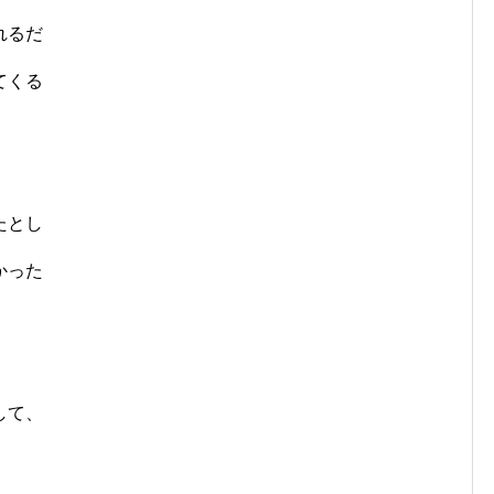
れるだ
てくる
たとし
かった
して、