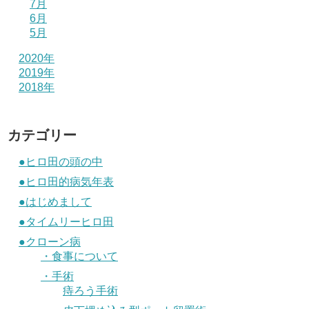
7月
6月
5月
2020年
2019年
2018年
カテゴリー
●ヒロ田の頭の中
●ヒロ田的病気年表
●はじめまして
●タイムリーヒロ田
●クローン病
・食事について
・手術
痔ろう手術