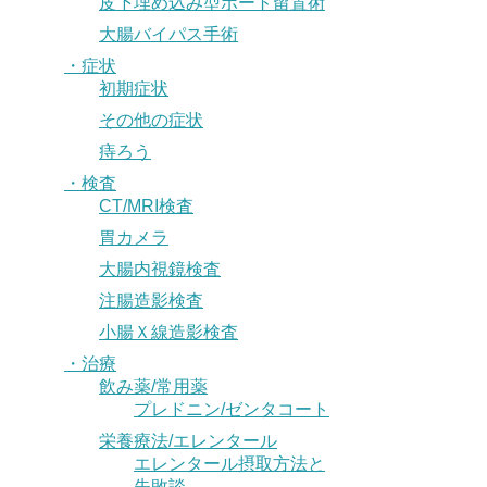
皮下埋め込み型ポート留置術
大腸バイパス手術
・症状
初期症状
その他の症状
痔ろう
・検査
CT/MRI検査
胃カメラ
大腸内視鏡検査
注腸造影検査
小腸Ｘ線造影検査
・治療
飲み薬/常用薬
プレドニン/ゼンタコート
栄養療法/エレンタール
エレンタール摂取方法と
失敗談