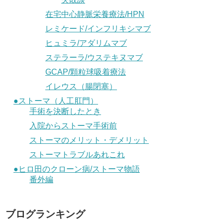
在宅中心静脈栄養療法/HPN
レミケード/インフリキシマブ
ヒュミラ/アダリムマブ
ステラーラ/ウステキヌマブ
GCAP/顆粒球吸着療法
イレウス（腸閉塞）
●ストーマ（人工肛門）
手術を決断したとき
入院からストーマ手術前
ストーマのメリット・デメリット
ストーマトラブルあれこれ
●ヒロ田のクローン病/ストーマ物語
番外編
ブログランキング