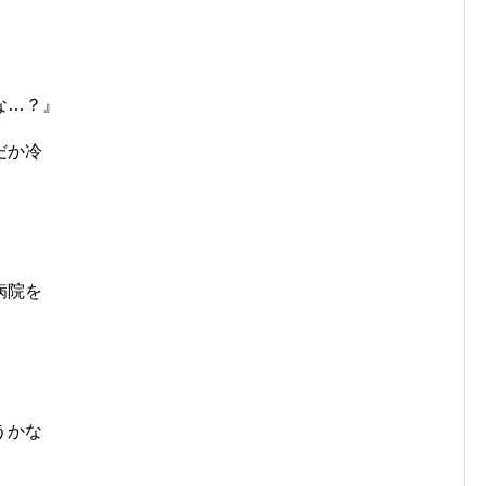
な…？』
だか冷
病院を
。
うかな