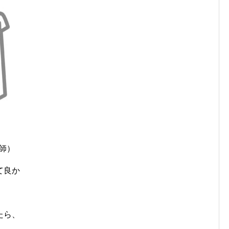
医師）
て良か
たら、