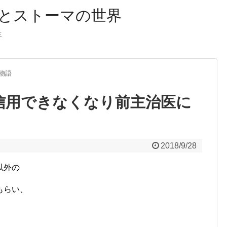
とストーマの世界
生
物語
師が信用できなくなり前主治医に
2018/9/28
以外の
もらい、