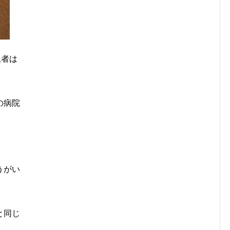
患者は
の病院
うがい
と同じ