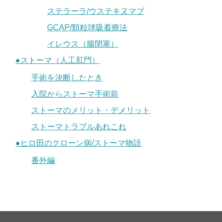
ステラーラ/ウステキヌマブ
GCAP/顆粒球吸着療法
イレウス（腸閉塞）
●ストーマ（人工肛門）
手術を決断したとき
入院からストーマ手術前
ストーマのメリット・デメリット
ストーマトラブルあれこれ
●ヒロ田のクローン病/ストーマ物語
番外編