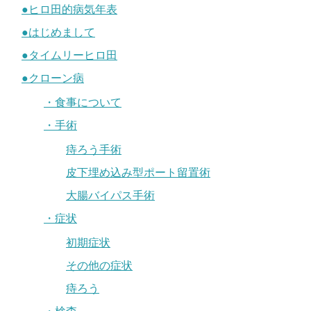
●ヒロ田的病気年表
●はじめまして
●タイムリーヒロ田
●クローン病
・食事について
・手術
痔ろう手術
皮下埋め込み型ポート留置術
大腸バイパス手術
・症状
初期症状
その他の症状
痔ろう