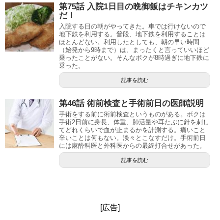
第75話 入院1日目の晩御飯はチキンカツ
だ！
入院する日の朝がやってきた。車では行けないので
地下鉄を利用する。普段、地下鉄を利用することは
ほとんどない。利用したとしても、朝の早い時間
（始発から9時まで）は、まったくと言っていいほど
乗ったことがない。そんなボクが8時過ぎに地下鉄に
乗った。
記事を読む
第46話 術前検査と手術前日の医師説明
手術をする前に術前検査というものがある。ボクは
手術2日前に身長、体重、肺活量や耳たぶに針を刺し
てどれくらいで血が止まるかを計測する。痛いこと
辛いことは何もない。淡々とこなすだけ。手術前日
には麻酔科医と外科医からの最終打合せがあった。
記事を読む
[広告]