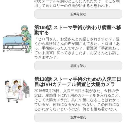
のカテーテルを腕のところに入れたので、そこを利
用して高カロリーの点滴が始まると思われる。
記事を読む
第169話 ストーマ手術が終わり病室へ移
動する
「ヒロ田さん、お父さんとお話しされますか？」遠
くから看護師さんの声が聞こえてきた。ヒロ田「あ
っ、手術終わったんですか？」看護師「手術終わっ
ていま病室に戻ってきましたよ。お父さんとお話し
できますか？」
記事を読む
第138話 ストーマ手術のための入院三日
目はIVHカテーテル留置と大腸カメラ
2016年3月25日。入院三日目の朝がきた。今日の予
定は、左鎖骨下にIVH用のカテーテルを入れること、
そして大腸カメラだ。共に午後になることはわかっ
ているが、何時になるかわからない。この何時にな
るかわからないというのが、何とも落ち着かない。
記事を読む