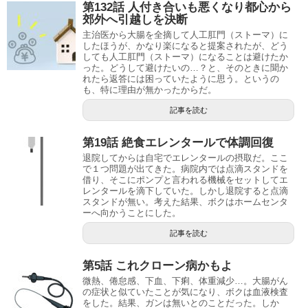
第132話 人付き合いも悪くなり都心から
郊外へ引越しを決断
主治医から大腸を全摘して人工肛門（ストーマ）に
したほうが、かなり楽になると提案されたが、どう
しても人工肛門（ストーマ）になることは避けたか
った。どうして避けたいの…？と、そのときに聞か
れたら返答には困っていたように思う。というの
も、特に理由が無かったからだ。
記事を読む
第19話 絶食エレンタールで体調回復
退院してからは自宅でエレンタールの摂取だ。ここ
で１つ問題が出てきた。病院内では点滴スタンドを
借り、そこにポンプと言われる機械をセットしてエ
レンタールを滴下していた。しかし退院すると点滴
スタンドが無い。考えた結果、ボクはホームセンタ
ーへ向かうことにした。
記事を読む
第5話 これクローン病かもよ
微熱、倦怠感、下血、下痢、体重減少…。大腸がん
の症状と似ていたことが気になり、ボクは血液検査
をした。結果、ガンは無いとのことだった。しか