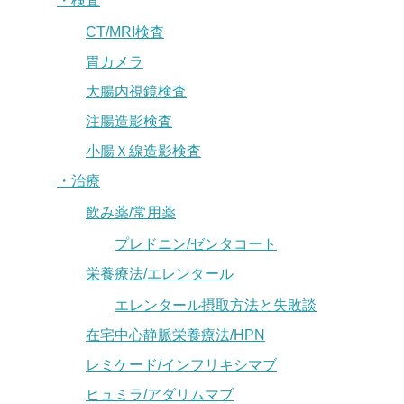
・検査
CT/MRI検査
胃カメラ
大腸内視鏡検査
注腸造影検査
小腸Ｘ線造影検査
・治療
飲み薬/常用薬
プレドニン/ゼンタコート
栄養療法/エレンタール
エレンタール摂取方法と失敗談
在宅中心静脈栄養療法/HPN
レミケード/インフリキシマブ
ヒュミラ/アダリムマブ