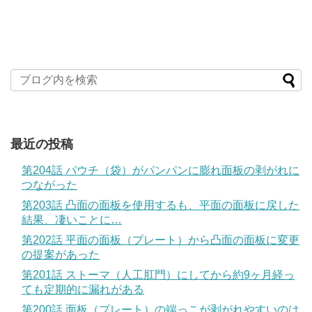
最近の投稿
第204話 パウチ（袋）がパンパンに膨れ面板の剥がれに
つながった
第203話 凸面の面板を使用するも、平面の面板に戻した
結果、凄いことに…
第202話 平面の面板（プレート）から凸面の面板に変更
の提案があった
第201話 ストーマ（人工肛門）にしてから約9ヶ月経っ
ても定期的に漏れがある
第200話 面板（プレート）の端っこが剥がれやすいのは