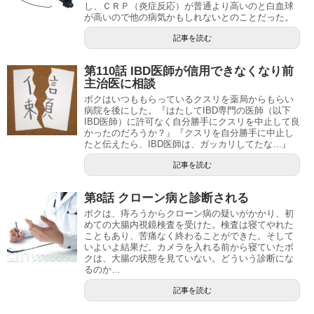
し、ＣＲＰ（炎症反応）が普通より高いのと白血球
が高いので他の病気かもしれないとのことだった。
記事を読む
第110話 IBD医師が信用できなくなり前
主治医に相談
ボクはいつももらっているクスリを薬局からもらい
病院を後にした。『はたしてIBD専門の医師（以下
IBD医師）に許可なく自分勝手にクスリを中止して良
かったのだろうか？』『クスリを自分勝手に中止し
たと伝えたら、IBD医師は、ガッカリしてたな…』
記事を読む
第8話 クローン病と診断される
ボクは、痔ろうからクローン病の疑いがかかり、初
めての大腸内視鏡検査を受けた。検査は寝てやれた
こともあり、苦痛なく終わることができた。そして
いよいよ結果だ。カメラを入れる前から寝ていたボ
クは、大腸の状態を見ていない。どういう診断にな
るのか…
記事を読む