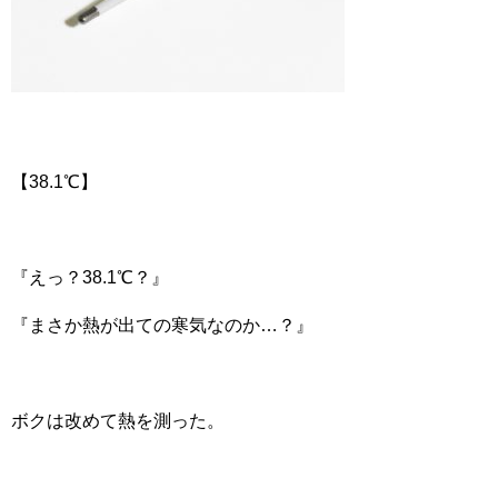
【38.1℃】
『えっ？38.1℃？』
『まさか熱が出ての寒気なのか…？』
ボクは改めて熱を測った。