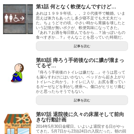
第1話 何となく軟便なんですけど…
あれは１９９９年頃。。。２０代後半で離婚。いま
思えば体力もあったし多少寝不足でも大丈夫だっ
た。ちょうどその頃、小さい時から胃腸を壊したと
いう記憶が無いボクが、軟便気味になってきた。
『あれ？お酒を毎日飲んでるから…？油っぽいもの
食べすぎか…？』そんなことを思っていた時期だ。
記事を読む
第83話 痔ろう手術後なのに膿が溜まっ
てるぞ…
『痔ろう手術後のトイレは嫌だな…』そうは思って
も漏らすわけにはいかない。ベッドから起き上がり
トイレへと向かう。トイレに入り、お尻を覆ってい
るガーゼなどを剥がし便座へ。傷口がヒリヒリ痛む
かと思ったらそうでもない。
記事を読む
第97話 退院後に久々の床屋そして前向
きな行動計画
2014年5月30日金曜日。いよいよ退院する日がやっ
てきた。5月7日から23泊24日の入院だった。朝の回