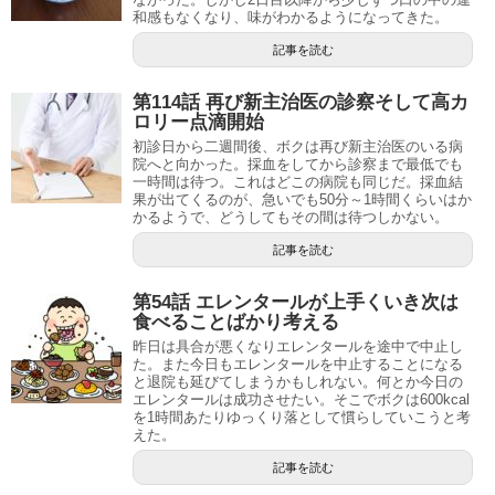
和感もなくなり、味がわかるようになってきた。
記事を読む
第114話 再び新主治医の診察そして高カ
ロリー点滴開始
初診日から二週間後、ボクは再び新主治医のいる病
院へと向かった。採血をしてから診察まで最低でも
一時間は待つ。これはどこの病院も同じだ。採血結
果が出てくるのが、急いでも50分～1時間くらいはか
かるようで、どうしてもその間は待つしかない。
記事を読む
第54話 エレンタールが上手くいき次は
食べることばかり考える
昨日は具合が悪くなりエレンタールを途中で中止し
た。また今日もエレンタールを中止することになる
と退院も延びてしまうかもしれない。何とか今日の
エレンタールは成功させたい。そこでボクは600kcal
を1時間あたりゆっくり落として慣らしていこうと考
えた。
記事を読む