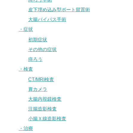
皮下埋め込み型ポート留置術
大腸バイパス手術
・症状
初期症状
その他の症状
痔ろう
・検査
CT/MRI検査
胃カメラ
大腸内視鏡検査
注腸造影検査
小腸Ｘ線造影検査
・治療