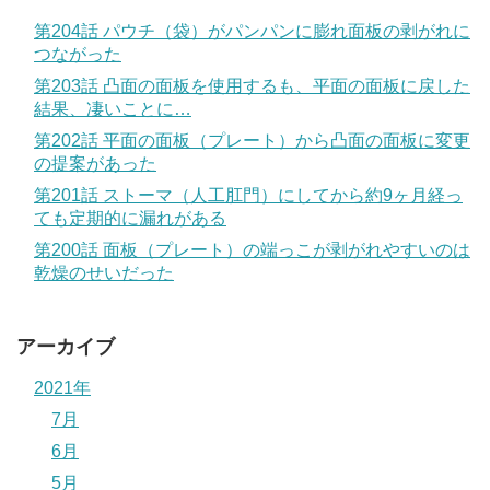
第204話 パウチ（袋）がパンパンに膨れ面板の剥がれに
つながった
第203話 凸面の面板を使用するも、平面の面板に戻した
結果、凄いことに…
第202話 平面の面板（プレート）から凸面の面板に変更
の提案があった
第201話 ストーマ（人工肛門）にしてから約9ヶ月経っ
ても定期的に漏れがある
第200話 面板（プレート）の端っこが剥がれやすいのは
乾燥のせいだった
アーカイブ
2021年
7月
6月
5月