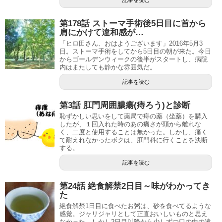
記事を読む
第178話 ストーマ手術後5日目に首から
肩にかけて違和感が…
「ヒロ田さん、おはようございます」2016年5月3
日。ストーマ手術をしてから5日目の朝が来た。今日
からゴールデンウィークの後半がスタートし、病院
内はまたしても静かな雰囲気だ。
記事を読む
第3話 肛門周囲膿瘍(痔ろう)と診断
恥ずかしい思いをして薬局で痔の薬（坐薬）を購入
したが、１回入れた時のあの痛さが頭から離れな
く、二度と使用することは無かった。しかし、痛く
て耐えれなかったボクは、肛門科に行くことを決断
する。
記事を読む
第24話 絶食解禁2日目～味がわかってき
た
絶食解禁1日目に食べたお粥は、砂を食べてるような
感覚。ジャリジャリとして正直おいしいものと思え
なかった。しかし2日目以降から少しずつ口の中の違