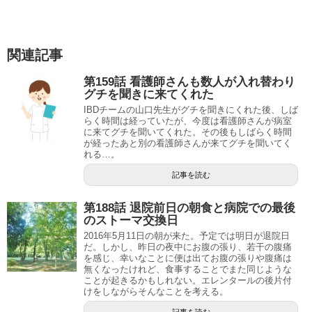
関連記事
第159話 看護師さんも数人が入れ替わり
グチを聞きに来てくれた
IBDチームの山口先生がグチを聞きにくれた後、しば
らく時間は経っていたが、今度は看護師さんが病室
に来てグチを聞いてくれた。その後もしばらく時間
が経ったあと別の看護師さんが来てグチを聞いてく
れる…。
記事を読む
第188話 退院前日の朝食と病院での最後
のストーマ交換日
2016年5月11日の朝が来た。予定では明日が退院日
だ。しかし、昨日の夜中にお腹の張り、若干の腹痛
を感じ、幸いなことに便は出てお腹の張りや腹痛は
無くなったけれど、食事することでまた同じような
ことが起きるかもしれない。エレンタールの後片付
けをしながらそんなことを考える。