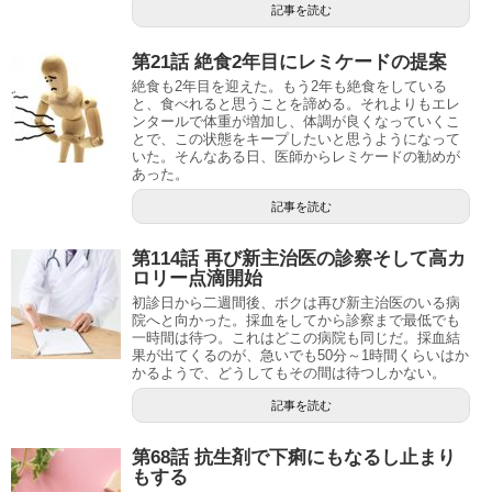
記事を読む
第21話 絶食2年目にレミケードの提案
絶食も2年目を迎えた。もう2年も絶食をしている
と、食べれると思うことを諦める。それよりもエレ
ンタールで体重が増加し、体調が良くなっていくこ
とで、この状態をキープしたいと思うようになって
いた。そんなある日、医師からレミケードの勧めが
あった。
記事を読む
第114話 再び新主治医の診察そして高カ
ロリー点滴開始
初診日から二週間後、ボクは再び新主治医のいる病
院へと向かった。採血をしてから診察まで最低でも
一時間は待つ。これはどこの病院も同じだ。採血結
果が出てくるのが、急いでも50分～1時間くらいはか
かるようで、どうしてもその間は待つしかない。
記事を読む
第68話 抗生剤で下痢にもなるし止まり
もする