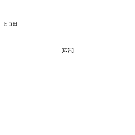
ヒロ田
[広告]