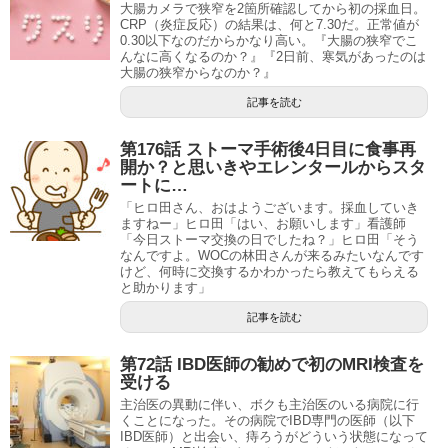
大腸カメラで狭窄を2箇所確認してから初の採血日。
CRP（炎症反応）の結果は、何と7.30だ。正常値が
0.30以下なのだからかなり高い。『大腸の狭窄でこ
んなに高くなるのか？』『2日前、寒気があったのは
大腸の狭窄からなのか？』
記事を読む
第176話 ストーマ手術後4日目に食事再
開か？と思いきやエレンタールからスタ
ートに…
「ヒロ田さん、おはようございます。採血していき
ますねー」ヒロ田「はい、お願いします」看護師
「今日ストーマ交換の日でしたね？」ヒロ田「そう
なんですよ。WOCの林田さんが来るみたいなんです
けど、何時に交換するかわかったら教えてもらえる
と助かります」
記事を読む
第72話 IBD医師の勧めで初のMRI検査を
受ける
主治医の異動に伴い、ボクも主治医のいる病院に行
くことになった。その病院でIBD専門の医師（以下
IBD医師）と出会い、痔ろうがどういう状態になって