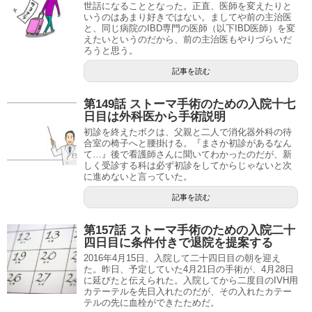
世話になることとなった。正直、医師を変えたりと
いうのはあまり好きではない。ましてや前の主治医
と、同じ病院のIBD専門の医師（以下IBD医師）を変
えたいというのだから、前の主治医もやりづらいだ
ろうと思う。
記事を読む
第149話 ストーマ手術のための入院十七
日目は外科医から手術説明
初診を終えたボクは、父親と二人で消化器外科の待
合室の椅子へと腰掛ける。『まさか初診があるなん
て…』後で看護師さんに聞いてわかったのだが、新
しく受診する科は必ず初診をしてからじゃないと次
に進めないと言っていた。
記事を読む
第157話 ストーマ手術のための入院二十
四日目に条件付きで退院を提案する
2016年4月15日、入院して二十四日目の朝を迎え
た。昨日、予定していた4月21日の手術が、4月28日
に延びたと伝えられた。入院してから二度目のIVH用
カテーテルを先日入れたのだが、その入れたカテー
テルの先に血栓ができたためだ。