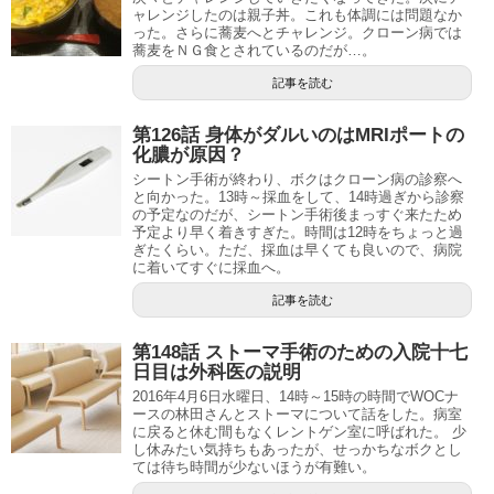
ャレンジしたのは親子丼。これも体調には問題なか
った。さらに蕎麦へとチャレンジ。クローン病では
蕎麦をＮＧ食とされているのだが…。
記事を読む
第126話 身体がダルいのはMRIポートの
化膿が原因？
シートン手術が終わり、ボクはクローン病の診察へ
と向かった。13時～採血をして、14時過ぎから診察
の予定なのだが、シートン手術後まっすぐ来たため
予定より早く着きすぎた。時間は12時をちょっと過
ぎたくらい。ただ、採血は早くても良いので、病院
に着いてすぐに採血へ。
記事を読む
第148話 ストーマ手術のための入院十七
日目は外科医の説明
2016年4月6日水曜日、14時～15時の時間でWOCナ
ースの林田さんとストーマについて話をした。病室
に戻ると休む間もなくレントゲン室に呼ばれた。 少
し休みたい気持ちもあったが、せっかちなボクとし
ては待ち時間が少ないほうが有難い。