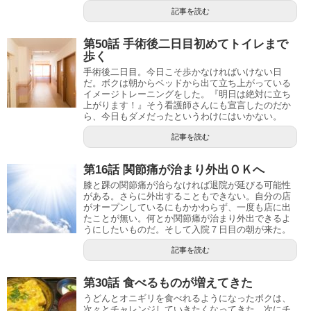
記事を読む
第50話 手術後二日目初めてトイレまで
歩く
手術後二日目。今日こそ歩かなければいけない日
だ。ボクは朝からベッドから出て立ち上がっている
イメージトレーニングをした。『明日は絶対に立ち
上がります！』そう看護師さんにも宣言したのだか
ら、今日もダメだったというわけにはいかない。
記事を読む
第16話 関節痛が治まり外出ＯＫへ
膝と踝の関節痛が治らなければ退院が延びる可能性
がある。さらに外出することもできない。自分の店
がオープンしているにもかかわらず、一度も店に出
たことが無い。何とか関節痛が治まり外出できるよ
うにしたいものだ。そして入院７日目の朝が来た。
記事を読む
第30話 食べるものが増えてきた
うどんとオニギリを食べれるようになったボクは、
次々とチャレンジしていきたくなってきた。次にチ