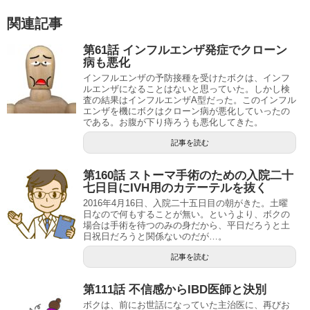
関連記事
第61話 インフルエンザ発症でクローン
病も悪化
インフルエンザの予防接種を受けたボクは、インフ
ルエンザになることはないと思っていた。しかし検
査の結果はインフルエンザA型だった。このインフル
エンザを機にボクはクローン病が悪化していったの
である。お腹が下り痔ろうも悪化してきた。
記事を読む
第160話 ストーマ手術のための入院二十
七日目にIVH用のカテーテルを抜く
2016年4月16日、入院二十五日目の朝がきた。土曜
日なので何もすることが無い。というより、ボクの
場合は手術を待つのみの身だから、平日だろうと土
日祝日だろうと関係ないのだが…。
記事を読む
第111話 不信感からIBD医師と決別
ボクは、前にお世話になっていた主治医に、再びお