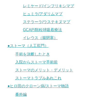
レミケード/インフリキシマブ
ヒュミラ/アダリムマブ
ステラーラ/ウステキヌマブ
GCAP/顆粒球吸着療法
イレウス（腸閉塞）
●ストーマ（人工肛門）
手術を決断したとき
入院からストーマ手術前
ストーマのメリット・デメリット
ストーマトラブルあれこれ
●ヒロ田のクローン病/ストーマ物語
番外編