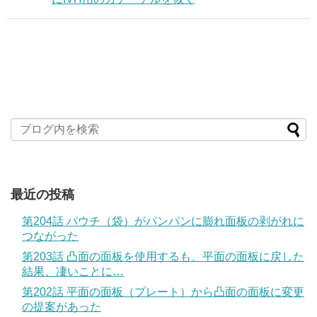
最近の投稿
第204話 パウチ（袋）がパンパンに膨れ面板の剥がれに
つながった
第203話 凸面の面板を使用するも、平面の面板に戻した
結果、凄いことに…
第202話 平面の面板（プレート）から凸面の面板に変更
の提案があった