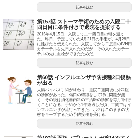
記事を読む
第157話 ストーマ手術のための入院二十
四日目に条件付きで退院を提案する
2016年4月15日、入院して二十四日目の朝を迎え
た。昨日、予定していた4月21日の手術が、4月28日
に延びたと伝えられた。入院してから二度目のIVH用
カテーテルを先日入れたのだが、その入れたカテー
テルの先に血栓ができたためだ。
記事を読む
第60話 インフルエンザ予防接種2日後熱
が出る
大腸バイパス手術が終わり、退院二週間後に外科医
の診察があった。傷口の確認をして特に問題が無
く、その後は消化器内科の主治医の診察を毎月1回行
くことになる。手術から1年経過した頃、世間ではイ
ンフルエンザが流行ってきた。ボクはこのままの状
態をキープするため予防接種を受ける。
記事を読む