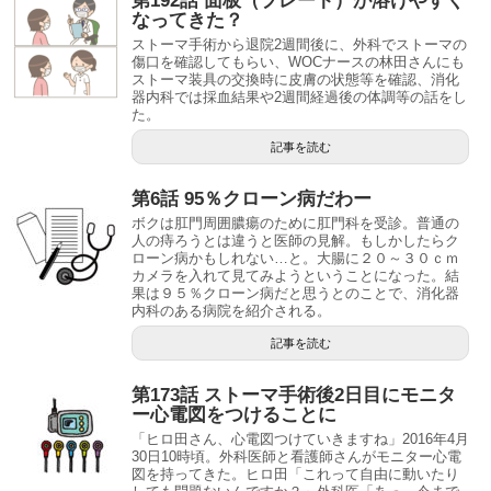
第192話 面板（プレート）が溶けやすく
なってきた？
ストーマ手術から退院2週間後に、外科でストーマの
傷口を確認してもらい、WOCナースの林田さんにも
ストーマ装具の交換時に皮膚の状態等を確認、消化
器内科では採血結果や2週間経過後の体調等の話をし
た。
記事を読む
第6話 95％クローン病だわー
ボクは肛門周囲膿瘍のために肛門科を受診。普通の
人の痔ろうとは違うと医師の見解。もしかしたらク
ローン病かもしれない…と。大腸に２０～３０ｃｍ
カメラを入れて見てみようということになった。結
果は９５％クローン病だと思うとのことで、消化器
内科のある病院を紹介される。
記事を読む
第173話 ストーマ手術後2日目にモニタ
ー心電図をつけることに
「ヒロ田さん、心電図つけていきますね」2016年4月
30日10時頃。外科医師と看護師さんがモニター心電
図を持ってきた。ヒロ田「これって自由に動いたり