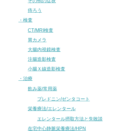
その他の症状
痔ろう
・検査
CT/MRI検査
胃カメラ
大腸内視鏡検査
注腸造影検査
小腸Ｘ線造影検査
・治療
飲み薬/常用薬
プレドニン/ゼンタコート
栄養療法/エレンタール
エレンタール摂取方法と失敗談
在宅中心静脈栄養療法/HPN