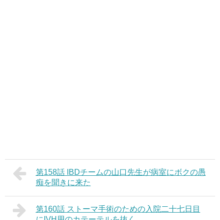
第158話 IBDチームの山口先生が病室にボクの愚
痴を聞きに来た
第160話 ストーマ手術のための入院二十七日目
にIVH用のカテーテルを抜く