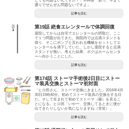
しても問題ないんですか？」外科医「あっ、今まで
通りでぜんぜん問題ないですよ」
記事を読む
第19話 絶食エレンタールで体調回復
退院してからは自宅でエレンタールの摂取だ。ここ
で１つ問題が出てきた。病院内では点滴スタンドを
借り、そこにポンプと言われる機械をセットしてエ
レンタールを滴下していた。しかし退院すると点滴
スタンドが無い。考えた結果、ボクはホームセンタ
ーへ向かうことにした。
記事を読む
第174話 ストーマ手術後2日目にストー
マ装具交換とストーマ初対面
「ヒロ田さん、ストーマ交換にきました」2016年4月
30日15時40分。初めてストーマ装具の交換をする日
だ。そして生まれて初めてストーマ（腸）を見るこ
とになる。ヒロ田「いやー、交換してるときに便が
出てきたりしないか気になりますね（苦笑）」
記事を読む