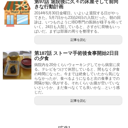
第97話 退院後に久々の床屋そして前向
きな行動計画
2014年5月30日金曜日。いよいよ退院する日がやっ
てきた。5月7日から23泊24日の入院だった。朝の回
診は、いつものようにIBD専門の医師が様子を伺って
いく。24日も入院していると、さすがに荷物もいっ
ぱいだ。まずは部屋の周りを整理する。
記事を読む
第187話 ストーマ手術後食事開始2日目
の夕食
病院内を20分くらいウォーキングしてから病室に戻
る。テレビをつけて休憩していると、間もなく夕食
の時間になった。今までは絶食していたから気にな
らなかったが、食べるようになると次の食事までの
間隔が短い気がする。それくらいお腹が空いていな
いというか、まだ食べなくても良いかな…という感
じだ。
記事を読む